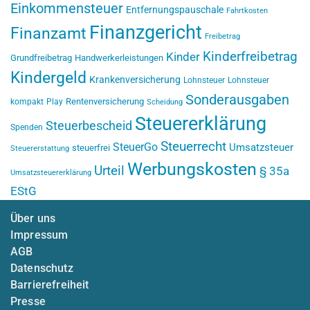
Einkommensteuer
Entfernungspauschale
Fahrtkosten
Finanzgericht
Finanzamt
Freibetrag
Kinderfreibetrag
Kinder
Grundfreibetrag
Handwerkerleistungen
Kindergeld
Krankenversicherung
Lohnsteuer
Lohnsteuer
Sonderausgaben
Rentenversicherung
kompakt
Play
Scheidung
Steuererklärung
Steuerbescheid
Spenden
Steuerrecht
SteuerGo
Umsatzsteuer
steuerfrei
Steuererstattung
Werbungskosten
Urteil
§ 35a
Umsatzsteuererklärung
EStG
Über uns
Impressum
AGB
Datenschutz
Barrierefreiheit
Presse