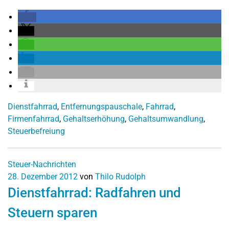
Dienstfahrrad
,
Entfernungspauschale
,
Fahrrad
,
Firmenfahrrad
,
Gehaltserhöhung
,
Gehaltsumwandlung
,
Steuerbefreiung
Steuer-Nachrichten
28. Dezember 2012
von
Thilo Rudolph
Dienstfahrrad: Radfahren und
Steuern sparen