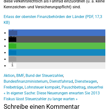
diese verkehrsrechtlich als Fahrrad einzuordnen (u. a. keine
Kennzeichen- und Versicherungspflicht) sind.
Erlass der obersten Finanzbehörden der Länder (PDF, 17,3
KB)
Aktion
,
BMF
,
Bund der Steuerzahler
,
Bundesfinanzministerium
,
Dienstfahrrad
,
Dienstwagen
,
Freibeträge
,
Lohnsteuer kompakt
,
Pauschbetrag
,
steuerfrei
«
In eigener Sache: Diese Neuerungen erwarten Sie 2013
Fiskus lässt Steuerzahler zu lange warten
»
Schreibe einen Kommentar