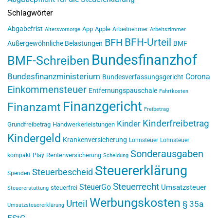
Schlagwörter
Abgabefrist
App
Apple
Arbeitnehmer
Altersvorsorge
Arbeitszimmer
BFH-Urteil
BFH
Außergewöhnliche Belastungen
BMF
Bundesfinanzhof
BMF-Schreiben
Bundesfinanzministerium
Corona
Bundesverfassungsgericht
Einkommensteuer
Entfernungspauschale
Fahrtkosten
Finanzgericht
Finanzamt
Freibetrag
Kinderfreibetrag
Kinder
Grundfreibetrag
Handwerkerleistungen
Kindergeld
Krankenversicherung
Lohnsteuer
Lohnsteuer
Sonderausgaben
Rentenversicherung
kompakt
Play
Scheidung
Steuererklärung
Steuerbescheid
Spenden
Steuerrecht
SteuerGo
Umsatzsteuer
steuerfrei
Steuererstattung
Werbungskosten
Urteil
§ 35a
Umsatzsteuererklärung
EStG