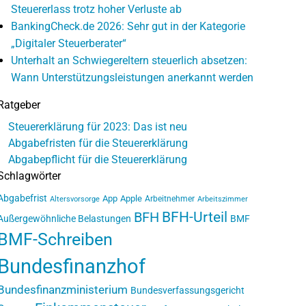
Steuererlass trotz hoher Verluste ab
BankingCheck.de 2026: Sehr gut in der Kategorie
„Digitaler Steuerberater“
Unterhalt an Schwiegereltern steuerlich absetzen:
Wann Unterstützungsleistungen anerkannt werden
Ratgeber
Steuererklärung für 2023: Das ist neu
Abgabefristen für die Steuererklärung
Abgabepflicht für die Steuererklärung
Schlagwörter
Abgabefrist
App
Apple
Arbeitnehmer
Altersvorsorge
Arbeitszimmer
BFH-Urteil
BFH
Außergewöhnliche Belastungen
BMF
BMF-Schreiben
Bundesfinanzhof
Bundesfinanzministerium
Bundesverfassungsgericht