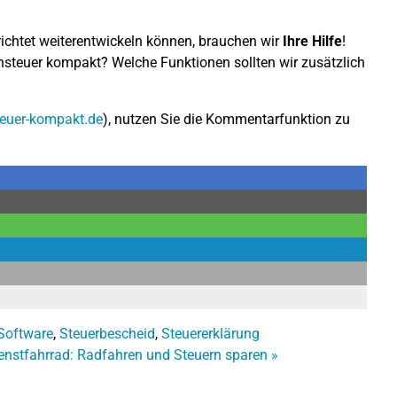
richtet weiterentwickeln können, brauchen wir
Ihre Hilfe
!
steuer kompakt? Welche Funktionen sollten wir zusätzlich
euer-kompakt.de
), nutzen Sie die Kommentarfunktion zu
Software
,
Steuerbescheid
,
Steuererklärung
enstfahrrad: Radfahren und Steuern sparen
»