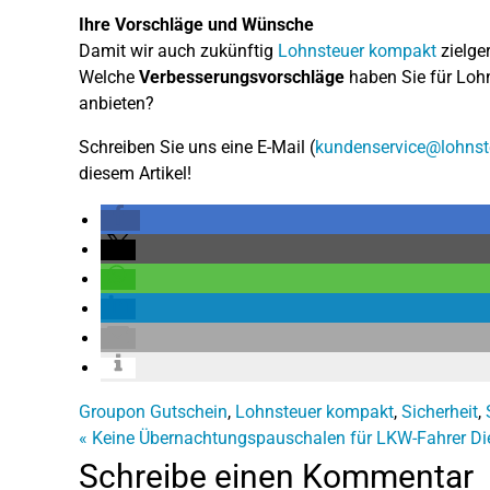
Ihre Vorschläge und Wünsche
Damit wir auch zukünftig
Lohnsteuer kompakt
zielge
Welche
Verbesserungsvorschläge
haben Sie für Lohn
anbieten?
Schreiben Sie uns eine E-Mail (
kundenservice@lohnst
diesem Artikel!
Groupon Gutschein
,
Lohnsteuer kompakt
,
Sicherheit
,
«
Keine Übernachtungspauschalen für LKW-Fahrer
Di
Schreibe einen Kommentar