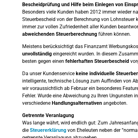
Bescheidprüfung und Hilfe beim Einlegen von Einsp
Besonders viele Kunden haben 2012 immer wieder nac
Steuerbescheid von der Berechnung von Lohnsteuer k
immer zur vollen Zufriedenheit aller Kunden beantworte
abweichenden Steuerberechnung
führen können.
Meistens berücksichtigt das Finanzamt Werbungskost
unvollständig
eingereicht wurden. In diesem Zusamm
besten gegen einen
fehlerhaften Steuerbescheid
vor
Da unser Kundenservice
keine individuelle Steuerbe
intelligente, technische Lösung zum Auffinden von A
wir voraussichtlich ab Februar ein besonderes Featur
Fehler. Wurde eine Abweichung zu Ihren Ungunsten i
verschiedene
Handlungsalternativen
angeboten.
Getrennte Veranlagung
Was lange währt, wird endlich gut: Zum Jahresanfan
die
Steuererklärung
von Eheleuten neben der “norm
getrennte Veranlagung abzugeben.