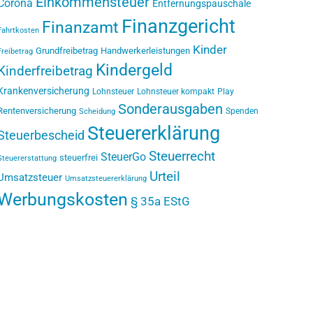
Einkommensteuer
Corona
Entfernungspauschale
Finanzgericht
Finanzamt
Fahrtkosten
Kinder
Grundfreibetrag
Handwerkerleistungen
Freibetrag
Kindergeld
Kinderfreibetrag
Krankenversicherung
Lohnsteuer
Lohnsteuer kompakt
Play
Sonderausgaben
Rentenversicherung
Spenden
Scheidung
Steuererklärung
Steuerbescheid
Steuerrecht
SteuerGo
steuerfrei
Steuererstattung
Urteil
Umsatzsteuer
Umsatzsteuererklärung
Werbungskosten
§ 35a EStG