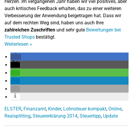
Herzen. Im vergangenen Jahr haben wir viel positives, aber
auch kritisches Feedback erhalten, das zu einer weiteren
Verbesserung der Anwendung beigetragen hat. Dass wir
auf dem rechten Weg sind, haben uns auch Ihre
zahlreichen Zuschriften
und sehr gute
Bewertungen bei
Trusted Shops
bestätigt.
Weiterlesen
»
ELSTER
,
Finanzamt
,
Kinder
,
Lohnsteuer kompakt
,
Online
,
Realsplitting
,
Steuererklärung 2014
,
Steuertipp
,
Update