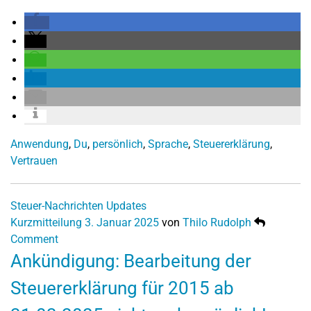
Anwendung
,
Du
,
persönlich
,
Sprache
,
Steuererklärung
,
Vertrauen
Steuer-Nachrichten
Updates
Kurzmitteilung
3. Januar 2025
von
Thilo Rudolph
Comment
Ankündigung: Bearbeitung der
Steuererklärung für 2015 ab