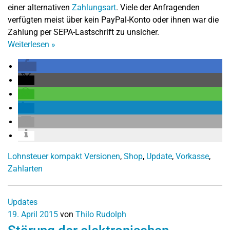
einer alternativen
Zahlungsart
. Viele der Anfragenden
verfügten meist über kein PayPal-Konto oder ihnen war die
Zahlung per SEPA-Lastschrift zu unsicher.
Weiterlesen
»
Lohnsteuer kompakt Versionen
,
Shop
,
Update
,
Vorkasse
,
Zahlarten
Updates
19. April 2015
von
Thilo Rudolph