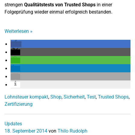
strengen
Qualitätstests von Trusted Shops
in einer
Folgeprüfung wieder einmal erfolgreich bestanden.
Weiterlesen
»
Lohnsteuer kompakt
,
Shop
,
Sicherheit
,
Test
,
Trusted Shops
,
Zertifizierung
Updates
18. September 2014
von
Thilo Rudolph