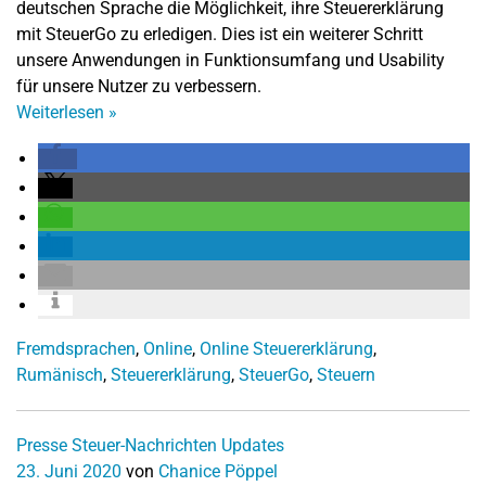
deutschen Sprache die Möglichkeit, ihre Steuererklärung
mit SteuerGo zu erledigen. Dies ist ein weiterer Schritt
unsere Anwendungen in Funktionsumfang und Usability
für unsere Nutzer zu verbessern.
Weiterlesen
»
Fremdsprachen
,
Online
,
Online Steuererklärung
,
Rumänisch
,
Steuererklärung
,
SteuerGo
,
Steuern
Presse
Steuer-Nachrichten
Updates
23. Juni 2020
von
Chanice Pöppel