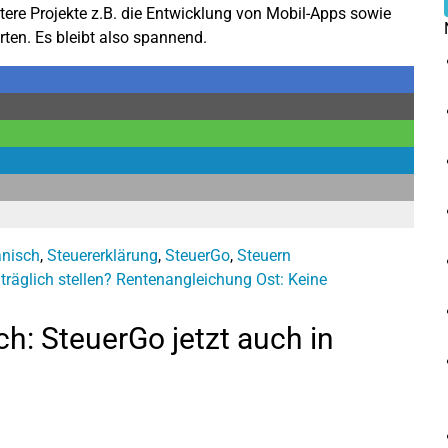
tere Projekte z.B. die Entwicklung von Mobil-Apps sowie
ten. Es bleibt also spannend.
nisch
,
Steuererklärung
,
SteuerGo
,
Steuern
räglich stellen?
Rentenangleichung Ost: Keine
: SteuerGo jetzt auch in