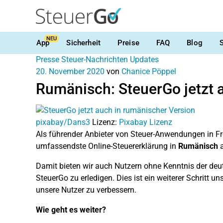
NEU
App
Sicherheit
Preise
FAQ
Blog
Presse
Steuer-Nachrichten
Updates
20. November 2020
von
Chanice Pöppel
Rumänisch: SteuerGo jetzt 
pixabay/Dans3
Lizenz:
Pixabay Lizenz
Als führender Anbieter von Steuer-Anwendungen in F
umfassendste Online-Steuererklärung in
Rumänisch
a
Damit bieten wir auch Nutzern ohne Kenntnis der deut
SteuerGo zu erledigen. Dies ist ein weiterer Schritt
unsere Nutzer zu verbessern.
Wie geht es weiter?