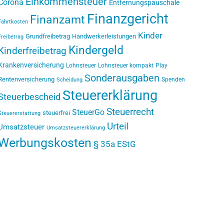
Einkommensteuer
Corona
Entfernungspauschale
Finanzgericht
Finanzamt
Fahrtkosten
Kinder
Grundfreibetrag
Handwerkerleistungen
Freibetrag
Kindergeld
Kinderfreibetrag
Krankenversicherung
Lohnsteuer
Lohnsteuer kompakt
Play
Sonderausgaben
Rentenversicherung
Spenden
Scheidung
Steuererklärung
Steuerbescheid
Steuerrecht
SteuerGo
steuerfrei
Steuererstattung
Urteil
Umsatzsteuer
Umsatzsteuererklärung
Werbungskosten
§ 35a EStG