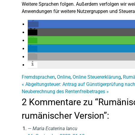
Weitere Sprachen folgen. Außerdem verfolgen wir wei
Anwendungen für weitere Nutzergruppen und Steuerar
Fremdsprachen
,
Online
,
Online Steuererklärung
,
Rumä
«
Abgeltungsteuer: Antrag auf Günstigerprüfung nacht
Neuberechnung des Rentenfreibetrages
»
2 Kommentare zu “Rumänisch
rumänischer Version”:
Maria Ecaterina Iancu