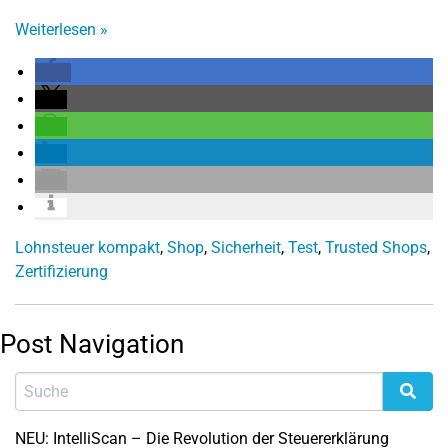
Weiterlesen
»
Lohnsteuer kompakt
,
Shop
,
Sicherheit
,
Test
,
Trusted Shops
,
Zertifizierung
Post Navigation
NEU: IntelliScan – Die Revolution der Steuererklärung