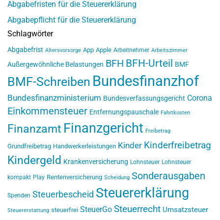
Abgabefristen für die Steuererklärung
Abgabepflicht für die Steuererklärung
Schlagwörter
Abgabefrist
App
Apple
Arbeitnehmer
Altersvorsorge
Arbeitszimmer
BFH-Urteil
BFH
Außergewöhnliche Belastungen
BMF
Bundesfinanzhof
BMF-Schreiben
Bundesfinanzministerium
Corona
Bundesverfassungsgericht
Einkommensteuer
Entfernungspauschale
Fahrtkosten
Finanzgericht
Finanzamt
Freibetrag
Kinderfreibetrag
Kinder
Grundfreibetrag
Handwerkerleistungen
Kindergeld
Krankenversicherung
Lohnsteuer
Lohnsteuer
Sonderausgaben
Rentenversicherung
kompakt
Play
Scheidung
Steuererklärung
Steuerbescheid
Spenden
Steuerrecht
SteuerGo
Umsatzsteuer
steuerfrei
Steuererstattung