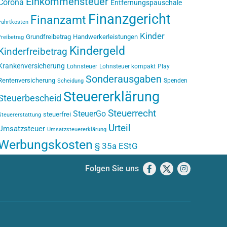
Einkommensteuer
Corona
Entfernungspauschale
Finanzgericht
Finanzamt
Fahrtkosten
Kinder
Grundfreibetrag
Handwerkerleistungen
Freibetrag
Kindergeld
Kinderfreibetrag
Krankenversicherung
Lohnsteuer
Lohnsteuer kompakt
Play
Sonderausgaben
Rentenversicherung
Spenden
Scheidung
Steuererklärung
Steuerbescheid
Steuerrecht
SteuerGo
steuerfrei
Steuererstattung
Urteil
Umsatzsteuer
Umsatzsteuererklärung
Werbungskosten
§ 35a EStG
Folgen Sie uns
Facebook
X
Instagram