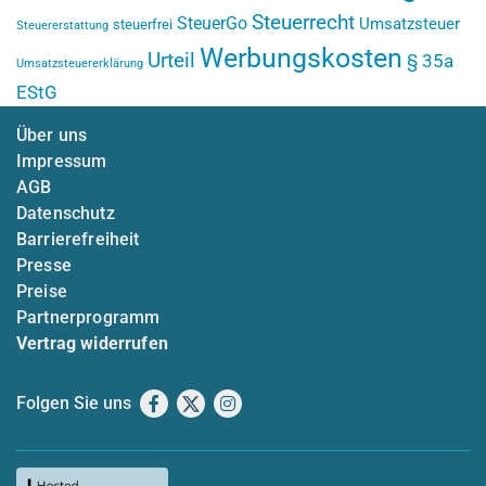
Steuerrecht
SteuerGo
Umsatzsteuer
steuerfrei
Steuererstattung
Werbungskosten
Urteil
§ 35a
Umsatzsteuererklärung
EStG
Über uns
Impressum
AGB
Datenschutz
Barrierefreiheit
Presse
Preise
Partnerprogramm
Vertrag widerrufen
Folgen Sie uns
Facebook
X
Instagram