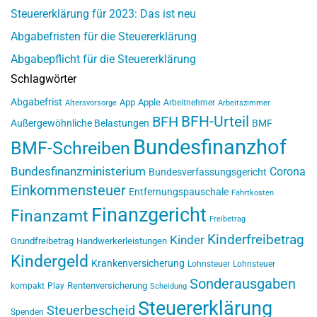
Steuererklärung für 2023: Das ist neu
Abgabefristen für die Steuererklärung
Abgabepflicht für die Steuererklärung
Schlagwörter
Abgabefrist
App
Apple
Arbeitnehmer
Altersvorsorge
Arbeitszimmer
BFH-Urteil
BFH
Außergewöhnliche Belastungen
BMF
Bundesfinanzhof
BMF-Schreiben
Bundesfinanzministerium
Corona
Bundesverfassungsgericht
Einkommensteuer
Entfernungspauschale
Fahrtkosten
Finanzgericht
Finanzamt
Freibetrag
Kinderfreibetrag
Kinder
Grundfreibetrag
Handwerkerleistungen
Kindergeld
Krankenversicherung
Lohnsteuer
Lohnsteuer
Sonderausgaben
Rentenversicherung
kompakt
Play
Scheidung
Steuererklärung
Steuerbescheid
Spenden