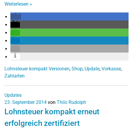
Weiterlesen
»
Lohnsteuer kompakt Versionen
,
Shop
,
Update
,
Vorkasse
,
Zahlarten
Updates
23. September 2014
von
Thilo Rudolph
Lohnsteuer kompakt erneut
erfolgreich zertifiziert