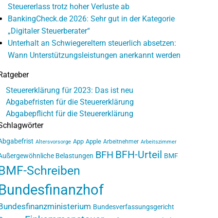
Steuererlass trotz hoher Verluste ab
BankingCheck.de 2026: Sehr gut in der Kategorie
„Digitaler Steuerberater“
Unterhalt an Schwiegereltern steuerlich absetzen:
Wann Unterstützungsleistungen anerkannt werden
Ratgeber
Steuererklärung für 2023: Das ist neu
Abgabefristen für die Steuererklärung
Abgabepflicht für die Steuererklärung
Schlagwörter
Abgabefrist
App
Apple
Arbeitnehmer
Altersvorsorge
Arbeitszimmer
BFH-Urteil
BFH
Außergewöhnliche Belastungen
BMF
BMF-Schreiben
Bundesfinanzhof
Bundesfinanzministerium
Bundesverfassungsgericht