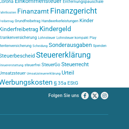
Einkommensteuer
Corona
Entfernungspauschale
Finanzgericht
Finanzamt
Fahrtkosten
Kinder
Grundfreibetrag
Handwerkerleistungen
Freibetrag
Kindergeld
Kinderfreibetrag
Krankenversicherung
Lohnsteuer
Lohnsteuer kompakt
Play
Sonderausgaben
Rentenversicherung
Spenden
Scheidung
Steuererklärung
Steuerbescheid
Steuerrecht
SteuerGo
steuerfrei
Steuererstattung
Urteil
Umsatzsteuer
Umsatzsteuererklärung
Werbungskosten
§ 35a EStG
Folgen Sie uns
Facebook
X
Instagram