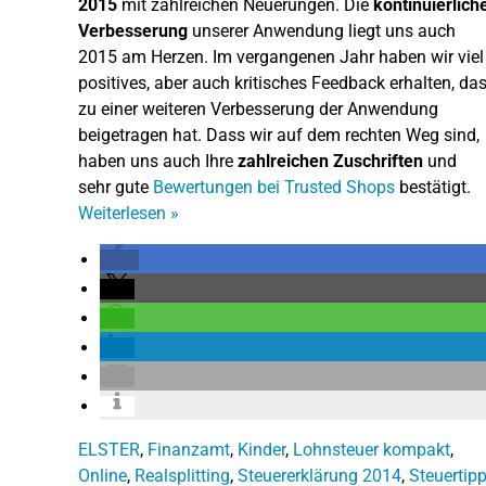
2015
mit zahlreichen Neuerungen. Die
kontinuierlich
Verbesserung
unserer Anwendung liegt uns auch
2015 am Herzen. Im vergangenen Jahr haben wir viel
positives, aber auch kritisches Feedback erhalten, da
zu einer weiteren Verbesserung der Anwendung
beigetragen hat. Dass wir auf dem rechten Weg sind,
haben uns auch Ihre
zahlreichen Zuschriften
und
sehr gute
Bewertungen bei Trusted Shops
bestätigt.
Weiterlesen
»
ELSTER
,
Finanzamt
,
Kinder
,
Lohnsteuer kompakt
,
Online
,
Realsplitting
,
Steuererklärung 2014
,
Steuertip