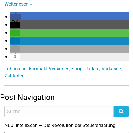
Weiterlesen
»
Lohnsteuer kompakt Versionen
,
Shop
,
Update
,
Vorkasse
,
Zahlarten
Post Navigation
NEU: IntelliScan – Die Revolution der Steuererklärung