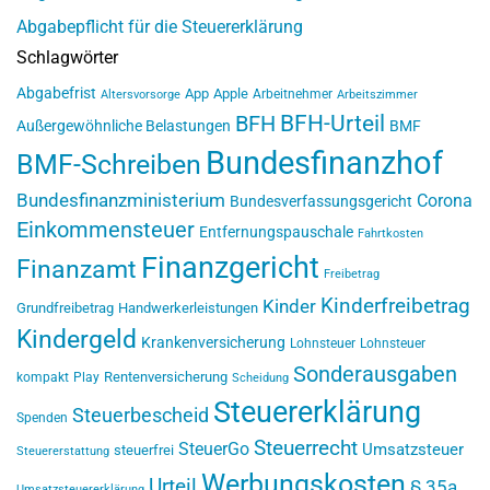
Abgabepflicht für die Steuererklärung
Schlagwörter
Abgabefrist
App
Apple
Arbeitnehmer
Altersvorsorge
Arbeitszimmer
BFH-Urteil
BFH
Außergewöhnliche Belastungen
BMF
Bundesfinanzhof
BMF-Schreiben
Bundesfinanzministerium
Corona
Bundesverfassungsgericht
Einkommensteuer
Entfernungspauschale
Fahrtkosten
Finanzgericht
Finanzamt
Freibetrag
Kinderfreibetrag
Kinder
Grundfreibetrag
Handwerkerleistungen
Kindergeld
Krankenversicherung
Lohnsteuer
Lohnsteuer
Sonderausgaben
Rentenversicherung
kompakt
Play
Scheidung
Steuererklärung
Steuerbescheid
Spenden
Steuerrecht
SteuerGo
Umsatzsteuer
steuerfrei
Steuererstattung
Werbungskosten
Urteil
§ 35a
Umsatzsteuererklärung