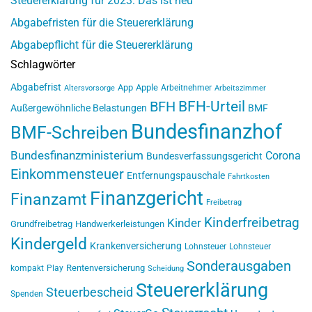
Steuererklärung für 2023: Das ist neu
Abgabefristen für die Steuererklärung
Abgabepflicht für die Steuererklärung
Schlagwörter
Abgabefrist
App
Apple
Arbeitnehmer
Altersvorsorge
Arbeitszimmer
BFH-Urteil
BFH
Außergewöhnliche Belastungen
BMF
Bundesfinanzhof
BMF-Schreiben
Bundesfinanzministerium
Corona
Bundesverfassungsgericht
Einkommensteuer
Entfernungspauschale
Fahrtkosten
Finanzgericht
Finanzamt
Freibetrag
Kinderfreibetrag
Kinder
Grundfreibetrag
Handwerkerleistungen
Kindergeld
Krankenversicherung
Lohnsteuer
Lohnsteuer
Sonderausgaben
Rentenversicherung
kompakt
Play
Scheidung
Steuererklärung
Steuerbescheid
Spenden