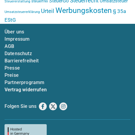
Steuerrecht
SteuerGo
Umsatzsteuer
steuerfrei
Steuererstattung
Werbungskosten
Urteil
§ 35a
Umsatzsteuererklärung
EStG
Über uns
Impressum
AGB
Datenschutz
Barrierefreiheit
Presse
Preise
Partnerprogramm
Vertrag widerrufen
Folgen Sie uns
Facebook
X
Instagram