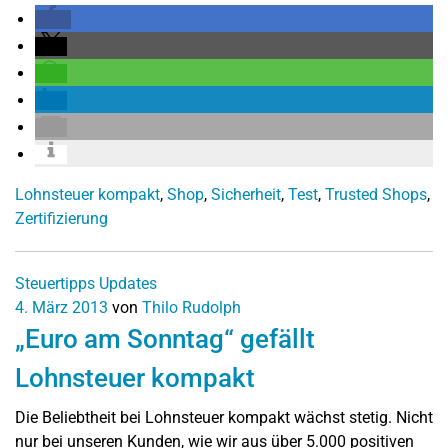
Lohnsteuer kompakt
,
Shop
,
Sicherheit
,
Test
,
Trusted Shops
,
Zertifizierung
Steuertipps
Updates
4. März 2013
von
Thilo Rudolph
„Euro am Sonntag“ gefällt
Lohnsteuer kompakt
Die Beliebtheit bei Lohnsteuer kompakt wächst stetig. Nicht
nur bei unseren Kunden, wie wir aus über 5.000 positiven