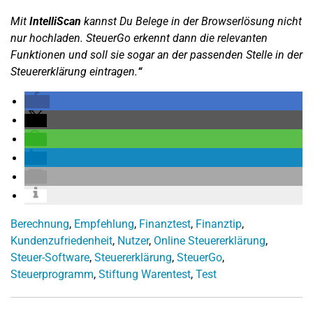
Mit
IntelliScan
kannst Du Belege in der Browserlösung nicht
nur hochladen. SteuerGo erkennt dann die relevanten
Funktionen und soll sie sogar an der passenden Stelle in der
Steuererklärung eintragen.
“
Berechnung
,
Empfehlung
,
Finanztest
,
Finanztip
,
Kundenzufriedenheit
,
Nutzer
,
Online Steuererklärung
,
Steuer-Software
,
Steuererklärung
,
SteuerGo
,
Steuerprogramm
,
Stiftung Warentest
,
Test