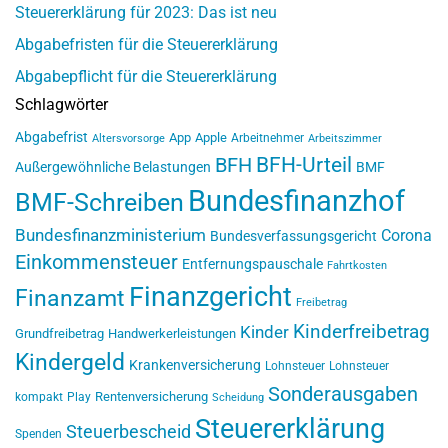
Steuererklärung für 2023: Das ist neu
Abgabefristen für die Steuererklärung
Abgabepflicht für die Steuererklärung
Schlagwörter
Abgabefrist
App
Apple
Arbeitnehmer
Altersvorsorge
Arbeitszimmer
BFH-Urteil
BFH
Außergewöhnliche Belastungen
BMF
Bundesfinanzhof
BMF-Schreiben
Bundesfinanzministerium
Corona
Bundesverfassungsgericht
Einkommensteuer
Entfernungspauschale
Fahrtkosten
Finanzgericht
Finanzamt
Freibetrag
Kinderfreibetrag
Kinder
Grundfreibetrag
Handwerkerleistungen
Kindergeld
Krankenversicherung
Lohnsteuer
Lohnsteuer
Sonderausgaben
Rentenversicherung
kompakt
Play
Scheidung
Steuererklärung
Steuerbescheid
Spenden