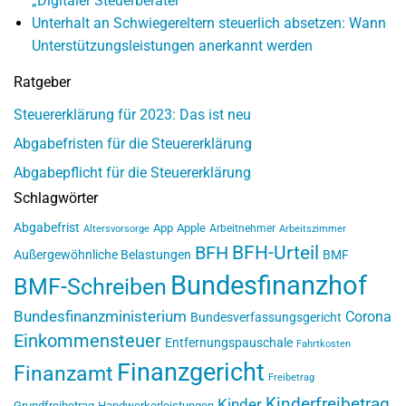
„Digitaler Steuerberater“
Unterhalt an Schwiegereltern steuerlich absetzen: Wann
Unterstützungsleistungen anerkannt werden
Ratgeber
Steuererklärung für 2023: Das ist neu
Abgabefristen für die Steuererklärung
Abgabepflicht für die Steuererklärung
Schlagwörter
Abgabefrist
App
Apple
Arbeitnehmer
Altersvorsorge
Arbeitszimmer
BFH-Urteil
BFH
Außergewöhnliche Belastungen
BMF
Bundesfinanzhof
BMF-Schreiben
Bundesfinanzministerium
Corona
Bundesverfassungsgericht
Einkommensteuer
Entfernungspauschale
Fahrtkosten
Finanzgericht
Finanzamt
Freibetrag
Kinderfreibetrag
Kinder
Grundfreibetrag
Handwerkerleistungen