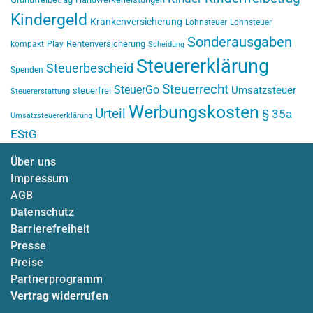
Kindergeld
Krankenversicherung
Lohnsteuer
Lohnsteuer
Sonderausgaben
Rentenversicherung
kompakt
Play
Scheidung
Steuererklärung
Steuerbescheid
Spenden
Steuerrecht
SteuerGo
Umsatzsteuer
steuerfrei
Steuererstattung
Werbungskosten
Urteil
§ 35a
Umsatzsteuererklärung
EStG
Über uns
Impressum
AGB
Datenschutz
Barrierefreiheit
Presse
Preise
Partnerprogramm
Vertrag widerrufen