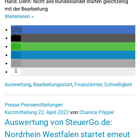
Hand. Denn: Nicht alle Bundesländer starten gleichzeitig
mit der Bearbeitung.
Weiterlesen
»
Auswertung
,
Bearbeitungsstart
,
Finanzämter
,
Schnelligkeit
Presse
Pressemitteilungen
Kurzmitteilung
22. April 2022
von
Chanice Pöppel
Auswertung von SteuerGo.de:
Nordrhein Westfalen startet erneut