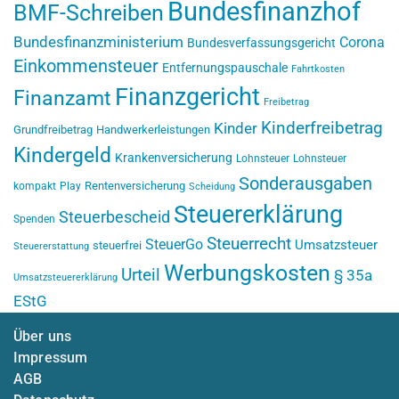
Bundesfinanzhof
BMF-Schreiben
Bundesfinanzministerium
Corona
Bundesverfassungsgericht
Einkommensteuer
Entfernungspauschale
Fahrtkosten
Finanzgericht
Finanzamt
Freibetrag
Kinderfreibetrag
Kinder
Grundfreibetrag
Handwerkerleistungen
Kindergeld
Krankenversicherung
Lohnsteuer
Lohnsteuer
Sonderausgaben
Rentenversicherung
kompakt
Play
Scheidung
Steuererklärung
Steuerbescheid
Spenden
Steuerrecht
SteuerGo
Umsatzsteuer
steuerfrei
Steuererstattung
Werbungskosten
Urteil
§ 35a
Umsatzsteuererklärung
EStG
Über uns
Impressum
AGB