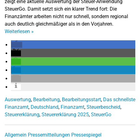
zeigt eine aktuelle Auswertung der Steuer-Anwendung
SteuerGo. Damit setzt sich ein klarer Trend fort: Die
Finanzämter arbeiten nicht nur schnell, sondern regional
auch deutlich gleichmäßiger als in den Vorjahren.
Weiterlesen
»
Auswertung
,
Bearbeitung
,
Bearbeitungsstart
,
Das schnellste
Finanzamt
,
Deutschland
,
Finanzamt
,
Steuerbescheid
,
Steuererklärung
,
Steuererklärung 2025
,
SteuerGo
Allgemein
Pressemitteilungen
Pressespiegel