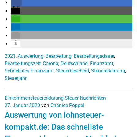
2021
,
Auswertung
,
Bearbeitung
,
Bearbeitungsdauer
,
Bearbeitungszeit
,
Corona
,
Deutschland
,
Finanzamt
,
Schnellstes Finanzamt
,
Steuerbescheid
,
Steuererklärung
,
Steuerjahr
Einkommensteuererklärung
Steuer-Nachrichten
27. Januar 2020
von
Chanice Pöppel
Auswertung von lohnsteuer-
kompakt.de: Das schnellste