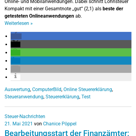
Online- und Mobilanwendungen. Dabei schnitt Lohnsteuer
Kompakt mit einer Gesamtnote „gut“ (2,1) als
beste der
getesteten Onlineanwendungen
ab.
Weiterlesen
»
Auswertung
,
ComputerBild
,
Online Steuererklärung
,
Steueranwendung
,
Steuererklärung
,
Test
Steuer-Nachrichten
21. Mai 2021
von
Chanice Pöppel
Bearbeitungsstart der Finanzämter: