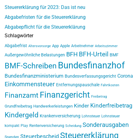
Steuererklärung für 2023: Das ist neu
Abgabefristen für die Steuererklärung
Abgabepflicht für die Steuererklärung
Schlagwörter
Abgabefrist
App
Apple
Arbeitnehmer
Altersvorsorge
Arbeitszimmer
BFH-Urteil
BFH
Außergewöhnliche Belastungen
BMF
Bundesfinanzhof
BMF-Schreiben
Bundesfinanzministerium
Corona
Bundesverfassungsgericht
Einkommensteuer
Entfernungspauschale
Fahrtkosten
Finanzgericht
Finanzamt
Freibetrag
Kinderfreibetrag
Kinder
Grundfreibetrag
Handwerkerleistungen
Kindergeld
Krankenversicherung
Lohnsteuer
Lohnsteuer
Sonderausgaben
Rentenversicherung
kompakt
Play
Scheidung
Steuererklärung
Steuerbescheid
Spenden