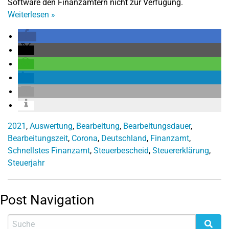
Software den Finanzämtern nicht zur Verfügung.
Weiterlesen
»
2021
,
Auswertung
,
Bearbeitung
,
Bearbeitungsdauer
,
Bearbeitungszeit
,
Corona
,
Deutschland
,
Finanzamt
,
Schnellstes Finanzamt
,
Steuerbescheid
,
Steuererklärung
,
Steuerjahr
Post Navigation