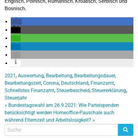
Englisch, Polnisch, Rumänisch, Kroatisch, Serbisch und
Bosnisch.
2021
,
Auswertung
,
Bearbeitung
,
Bearbeitungsdauer
,
Bearbeitungszeit
,
Corona
,
Deutschland
,
Finanzamt
,
Schnellstes Finanzamt
,
Steuerbescheid
,
Steuererklärung
,
Steuerjahr
«
Bundestagswahl am 26.9.2021: Wie Parteispenden
berücksichtigt werden
Homeoffice-Pauschale auch
während Elternzeit und Arbeitslosigkeit?
»