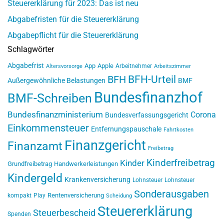
Steuererklärung für 2023: Das ist neu
Abgabefristen für die Steuererklärung
Abgabepflicht für die Steuererklärung
Schlagwörter
Abgabefrist
App
Apple
Arbeitnehmer
Altersvorsorge
Arbeitszimmer
BFH-Urteil
BFH
Außergewöhnliche Belastungen
BMF
Bundesfinanzhof
BMF-Schreiben
Bundesfinanzministerium
Corona
Bundesverfassungsgericht
Einkommensteuer
Entfernungspauschale
Fahrtkosten
Finanzgericht
Finanzamt
Freibetrag
Kinderfreibetrag
Kinder
Grundfreibetrag
Handwerkerleistungen
Kindergeld
Krankenversicherung
Lohnsteuer
Lohnsteuer
Sonderausgaben
Rentenversicherung
kompakt
Play
Scheidung
Steuererklärung
Steuerbescheid
Spenden