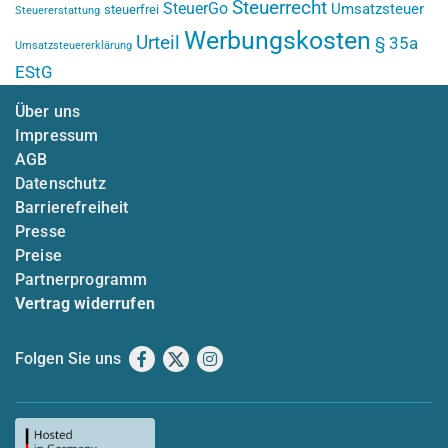
Steuerrecht
SteuerGo
Umsatzsteuer
steuerfrei
Steuererstattung
Werbungskosten
Urteil
§ 35a
Umsatzsteuererklärung
EStG
Über uns
Impressum
AGB
Datenschutz
Barrierefreiheit
Presse
Preise
Partnerprogramm
Vertrag widerrufen
Folgen Sie uns
Facebook
X
Instagram