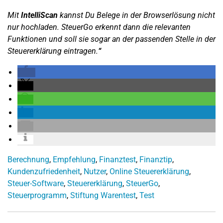
Mit
IntelliScan
kannst Du Belege in der Browserlösung nicht
nur hochladen. SteuerGo erkennt dann die relevanten
Funktionen und soll sie sogar an der passenden Stelle in der
Steuererklärung eintragen.
“
Berechnung
,
Empfehlung
,
Finanztest
,
Finanztip
,
Kundenzufriedenheit
,
Nutzer
,
Online Steuererklärung
,
Steuer-Software
,
Steuererklärung
,
SteuerGo
,
Steuerprogramm
,
Stiftung Warentest
,
Test