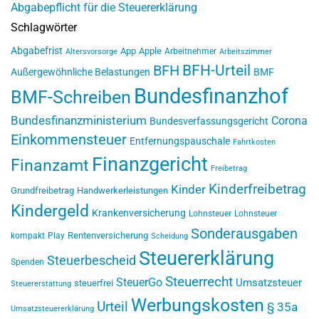
Abgabepflicht für die Steuererklärung
Schlagwörter
Abgabefrist
App
Apple
Arbeitnehmer
Altersvorsorge
Arbeitszimmer
BFH-Urteil
BFH
Außergewöhnliche Belastungen
BMF
Bundesfinanzhof
BMF-Schreiben
Bundesfinanzministerium
Corona
Bundesverfassungsgericht
Einkommensteuer
Entfernungspauschale
Fahrtkosten
Finanzgericht
Finanzamt
Freibetrag
Kinderfreibetrag
Kinder
Grundfreibetrag
Handwerkerleistungen
Kindergeld
Krankenversicherung
Lohnsteuer
Lohnsteuer
Sonderausgaben
Rentenversicherung
kompakt
Play
Scheidung
Steuererklärung
Steuerbescheid
Spenden
Steuerrecht
SteuerGo
Umsatzsteuer
steuerfrei
Steuererstattung
Werbungskosten
Urteil
§ 35a
Umsatzsteuererklärung