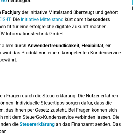
rGo
herausgibt.
e
Fachjury
der Initiative Mittelstand überzeugt und gehört
IS-IT
. Die
Initiative Mittelstand
kürt damit
besonders
en fit für eine erfolgreiche digitale Zukunft machen.
TÜV Informationstechnik GmbH.
r allem durch
Anwenderfreundlichkeit
,
Flexibilität
, ein
m wird das Produkt von einem kompetenten Kundenservice
 bewährt.
chen Fragen durch die Steuererklärung. Die Nutzer erfahren
önnen. Individuelle Steuertipps sorgen dafür, dass die
en, das ihnen per Gesetz zusteht. Bei Fragen können sich
isch mit dem SteuerGo-Kundenservice verbinden lassen. Die
unden die
Steuererklärung
an das Finanzamt senden. Das
ar.