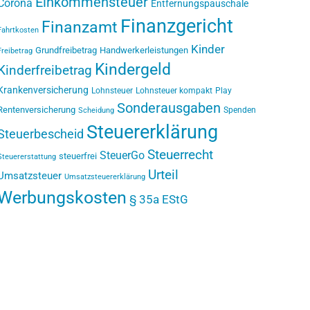
Einkommensteuer
Corona
Entfernungspauschale
Finanzgericht
Finanzamt
Fahrtkosten
Kinder
Grundfreibetrag
Handwerkerleistungen
Freibetrag
Kindergeld
Kinderfreibetrag
Krankenversicherung
Lohnsteuer
Lohnsteuer kompakt
Play
Sonderausgaben
Rentenversicherung
Spenden
Scheidung
Steuererklärung
Steuerbescheid
Steuerrecht
SteuerGo
steuerfrei
Steuererstattung
Urteil
Umsatzsteuer
Umsatzsteuererklärung
Werbungskosten
§ 35a EStG