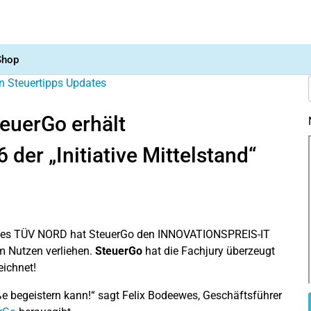
Shop
n
Steuertipps
Updates
euerGo erhält
er „Initiative Mittelstand“
aft des TÜV NORD hat SteuerGo den INNOVATIONSPREIS-IT
m Nutzen verliehen.
SteuerGo
hat die Fachjury überzeugt
eichnet!
e begeistern kann!“ sagt Felix Bodeewes, Geschäftsführer