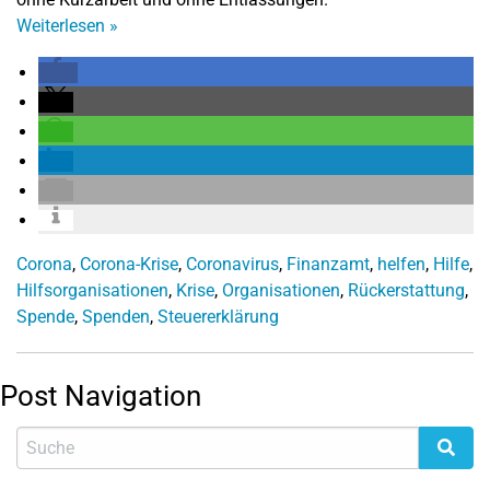
Weiterlesen
»
Corona
,
Corona-Krise
,
Coronavirus
,
Finanzamt
,
helfen
,
Hilfe
,
Hilfsorganisationen
,
Krise
,
Organisationen
,
Rückerstattung
,
Spende
,
Spenden
,
Steuererklärung
Post Navigation