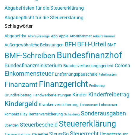
Abgabefristen für die Steuererklärung
Abgabepflicht für die Steuererklärung
Schlagwörter
Abgabefrist
App
Apple
Arbeitnehmer
Altersvorsorge
Arbeitszimmer
BFH-Urteil
BFH
Außergewöhnliche Belastungen
BMF
Bundesfinanzhof
BMF-Schreiben
Bundesfinanzministerium
Corona
Bundesverfassungsgericht
Einkommensteuer
Entfernungspauschale
Fahrtkosten
Finanzgericht
Finanzamt
Freibetrag
Kinderfreibetrag
Kinder
Grundfreibetrag
Handwerkerleistungen
Kindergeld
Krankenversicherung
Lohnsteuer
Lohnsteuer
Sonderausgaben
Rentenversicherung
kompakt
Play
Scheidung
Steuererklärung
Steuerbescheid
Spenden
Steuerrecht
SteuerGo
Umsatzsteuer
steuerfrei
Steuererstattung