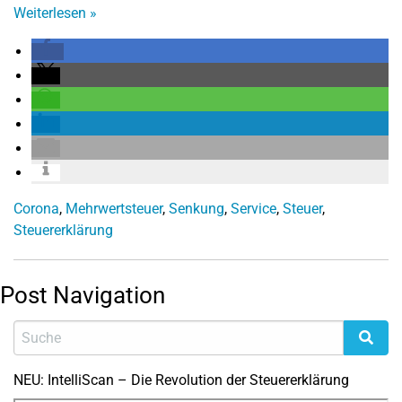
Weiterlesen
»
Corona
,
Mehrwertsteuer
,
Senkung
,
Service
,
Steuer
,
Steuererklärung
Post Navigation
NEU: IntelliScan – Die Revolution der Steuererklärung