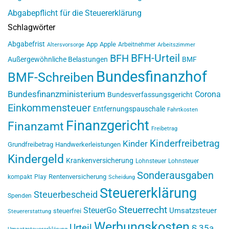
Abgabepflicht für die Steuererklärung
Schlagwörter
Abgabefrist
App
Apple
Arbeitnehmer
Altersvorsorge
Arbeitszimmer
BFH-Urteil
BFH
Außergewöhnliche Belastungen
BMF
Bundesfinanzhof
BMF-Schreiben
Bundesfinanzministerium
Corona
Bundesverfassungsgericht
Einkommensteuer
Entfernungspauschale
Fahrtkosten
Finanzgericht
Finanzamt
Freibetrag
Kinderfreibetrag
Kinder
Grundfreibetrag
Handwerkerleistungen
Kindergeld
Krankenversicherung
Lohnsteuer
Lohnsteuer
Sonderausgaben
Rentenversicherung
kompakt
Play
Scheidung
Steuererklärung
Steuerbescheid
Spenden
Steuerrecht
SteuerGo
Umsatzsteuer
steuerfrei
Steuererstattung
Werbungskosten
Urteil
§ 35a