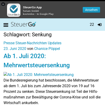
×
SteuerGo App
Ansehen
forium GmbH
kostenlos - In Google Play
22
Schlagwort:
Senkung
Presse
Steuer-Nachrichten
Updates
23. Juni 2020
von
Chanice Pöppel
Ab 1. Juli 2020:
Mehrwertsteuersenkung
Die Bundesregierung hat beschlossen, die Mehrwertsteuer
ab dem 1. Juli bis zum Jahresende 2020 von 19 auf 16
Prozent zu senken. Diese Steuersenkung ist Teil der Hilfs­
maß­nah­men zur Be­wäl­ti­gung der Co­ro­na-Kri­se und soll die
Wirtschaft ankurbeln.