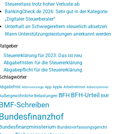
Steuererlass trotz hoher Verluste ab
BankingCheck.de 2026: Sehr gut in der Kategorie
„Digitaler Steuerberater“
Unterhalt an Schwiegereltern steuerlich absetzen:
Wann Unterstützungsleistungen anerkannt werden
Ratgeber
Steuererklärung für 2023: Das ist neu
Abgabefristen für die Steuererklärung
Abgabepflicht für die Steuererklärung
Schlagwörter
Abgabefrist
App
Apple
Arbeitnehmer
Altersvorsorge
Arbeitszimmer
BFH-Urteil
BFH
Außergewöhnliche Belastungen
BMF
BMF-Schreiben
Bundesfinanzhof
Bundesfinanzministerium
Bundesverfassungsgericht