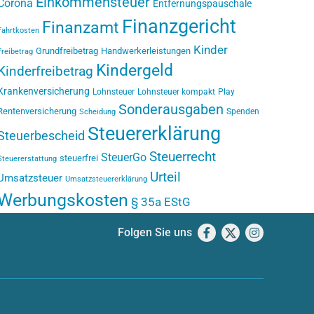
Einkommensteuer
Corona
Entfernungspauschale
Finanzgericht
Finanzamt
Fahrtkosten
Kinder
Grundfreibetrag
Handwerkerleistungen
Freibetrag
Kindergeld
Kinderfreibetrag
Krankenversicherung
Lohnsteuer
Lohnsteuer kompakt
Play
Sonderausgaben
Rentenversicherung
Spenden
Scheidung
Steuererklärung
Steuerbescheid
Steuerrecht
SteuerGo
steuerfrei
Steuererstattung
Urteil
Umsatzsteuer
Umsatzsteuererklärung
Werbungskosten
§ 35a EStG
Folgen Sie uns
Facebook
X
Instagram