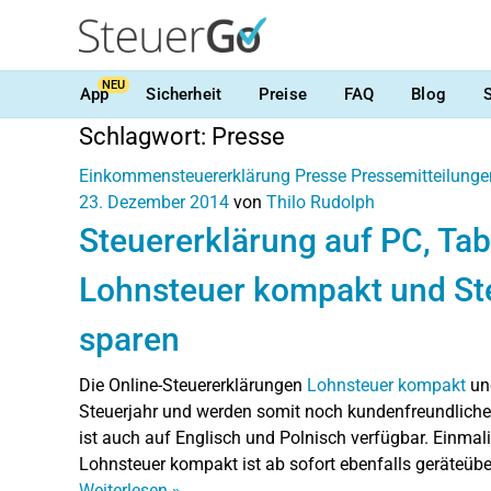
NEU
App
Sicherheit
Preise
FAQ
Blog
Schlagwort:
Presse
Einkommensteuererklärung
Presse
Pressemitteilunge
23. Dezember 2014
von
Thilo Rudolph
Steuererklärung auf PC, Ta
Lohnsteuer kompakt und St
sparen
Die Online-Steuererklärungen
Lohnsteuer kompakt
u
Steuerjahr und werden somit noch kundenfreundlicher.
ist auch auf Englisch und Polnisch verfügbar. Einma
Lohnsteuer kompakt ist ab sofort ebenfalls geräteüber
Weiterlesen
»