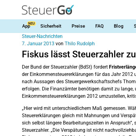
NEU
App
Sicherheit
Preise
FAQ
Blog
Steuer-Nachrichten
7. Januar 2013
von
Thilo Rudolph
Fiskus lässt Steuerzahler z
Der Bund der Steuerzahler (BdSt) fordert
Fristverlän
der Einkommensteuererklärungen für das Jahr 2012 
nach Aussagen des Steuergewerkschaftschefs Thomas 
erfolgen. Die Finanzämter benötigen damit zu lange,
Einkommensteuererklärungen 2012 umzustellen, kritis
„Hier wird mit unterschiedlichem Maß gemessen. Währ
Steuererklärungen gleich mit Mahnungen und Verspä
sich selbst längere Bearbeitungszeiten in Anspruch“,
Steuerzahler. „Die Verspätung ist nicht nachvollziehb