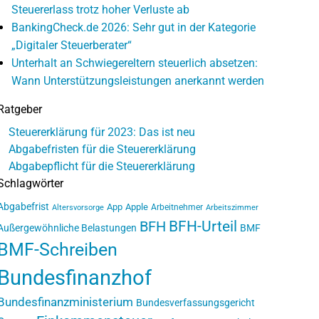
Steuererlass trotz hoher Verluste ab
BankingCheck.de 2026: Sehr gut in der Kategorie
„Digitaler Steuerberater“
Unterhalt an Schwiegereltern steuerlich absetzen:
Wann Unterstützungsleistungen anerkannt werden
Ratgeber
Steuererklärung für 2023: Das ist neu
Abgabefristen für die Steuererklärung
Abgabepflicht für die Steuererklärung
Schlagwörter
Abgabefrist
App
Apple
Arbeitnehmer
Altersvorsorge
Arbeitszimmer
BFH-Urteil
BFH
Außergewöhnliche Belastungen
BMF
BMF-Schreiben
Bundesfinanzhof
Bundesfinanzministerium
Bundesverfassungsgericht