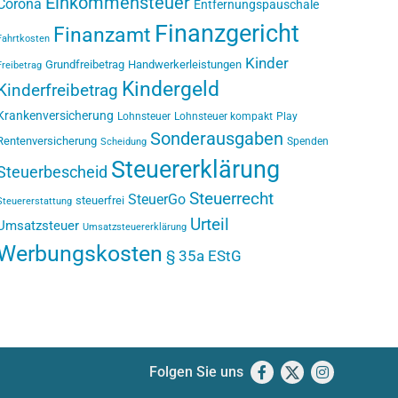
Einkommensteuer
Corona
Entfernungspauschale
Finanzgericht
Finanzamt
Fahrtkosten
Kinder
Grundfreibetrag
Handwerkerleistungen
Freibetrag
Kindergeld
Kinderfreibetrag
Krankenversicherung
Lohnsteuer
Lohnsteuer kompakt
Play
Sonderausgaben
Rentenversicherung
Spenden
Scheidung
Steuererklärung
Steuerbescheid
Steuerrecht
SteuerGo
steuerfrei
Steuererstattung
Urteil
Umsatzsteuer
Umsatzsteuererklärung
Werbungskosten
§ 35a EStG
Folgen Sie uns
Facebook
X
Instagram