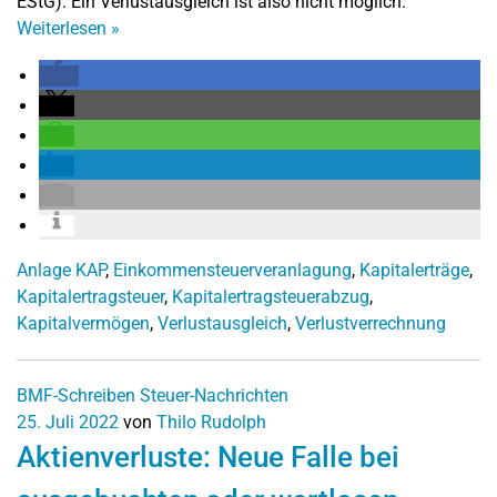
EStG). Ein Verlustausgleich ist also nicht möglich.
Weiterlesen
»
Anlage KAP
,
Einkommensteuerveranlagung
,
Kapitalerträge
,
Kapitalertragsteuer
,
Kapitalertragsteuerabzug
,
Kapitalvermögen
,
Verlustausgleich
,
Verlustverrechnung
BMF-Schreiben
Steuer-Nachrichten
25. Juli 2022
von
Thilo Rudolph
Aktienverluste: Neue Falle bei