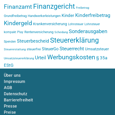
Finanzgericht
Finanzamt
Freibetrag
Kinderfreibetrag
Kinder
Grundfreibetrag
Handwerkerleistungen
Kindergeld
Krankenversicherung
Lohnsteuer
Lohnsteuer
Sonderausgaben
Rentenversicherung
kompakt
Play
Scheidung
Steuererklärung
Steuerbescheid
Spenden
Steuerrecht
SteuerGo
Umsatzsteuer
steuerfrei
Steuererstattung
Werbungskosten
Urteil
§ 35a
Umsatzsteuererklärung
EStG
Über uns
Impressum
AGB
Datenschutz
Barrierefreiheit
Presse
Preise