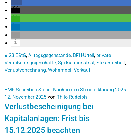
§ 23 EStG
,
Alltagsgegenstände
,
BFH-Urteil
,
private
Veräußerungsgeschäfte
,
Spekulationsfrist
,
Steuerfreiheit
,
Verlustverrechnung
,
Wohnmobil Verkauf
BMF-Schreiben
Steuer-Nachrichten
Steuererklärung 2026
12. November 2025
von
Thilo Rudolph
Verlustbescheinigung bei
Kapitalanlagen: Frist bis
15.12.2025 beachten