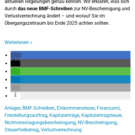
aktuellen Regelungen genau kennen. Wir erklären, was sich
durch
das neue BMF-Schreiben
zur NV-Bescheinigung und
Verlustverrechnung ändert – und worauf Sie im
Übergangszeitraum bis Ende 2025 achten sollten.
Weiterlesen
»
Anleger
,
BMF-Schreiben
,
Einkommensteuer
,
Finanzamt
,
Freistellungsauftrag
,
Kapitalerträge
,
Kapitalertragsteuer
,
Nichtveranlagungsbescheinigung
,
NV-Bescheinigung
,
Steuerfreibetrag
,
Verlustverrechnung