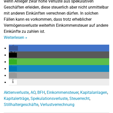
wenn Anleger zwar hohe Verluste aus spekulativen
Geschäften erleiden, diese steuerlich aber nicht unmittelbar
mit anderen Einkünften verrechnen dürfen. In solchen
Fällen kann es vorkommen, dass trotz erheblicher
Vermögensverluste weiterhin Einkommensteuer auf andere
Einkünfte zu zahlen ist.
Weiterlesen
»
Aktienverluste
,
AO
,
BFH
,
Einkommensteuer
,
Kapitalanlagen
,
Kapitalerträge
,
Spekulationsverluste
,
Steuerrecht
,
Stillhaltergeschäfte
,
Verlustverrechnung