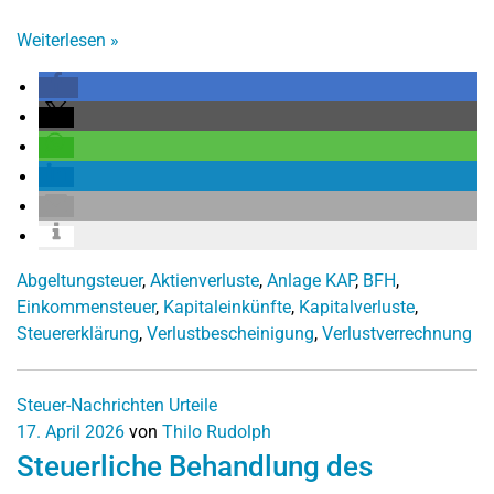
Weiterlesen
»
Abgeltungsteuer
,
Aktienverluste
,
Anlage KAP
,
BFH
,
Einkommensteuer
,
Kapitaleinkünfte
,
Kapitalverluste
,
Steuererklärung
,
Verlustbescheinigung
,
Verlustverrechnung
Steuer-Nachrichten
Urteile
17. April 2026
von
Thilo Rudolph
Steuerliche Behandlung des