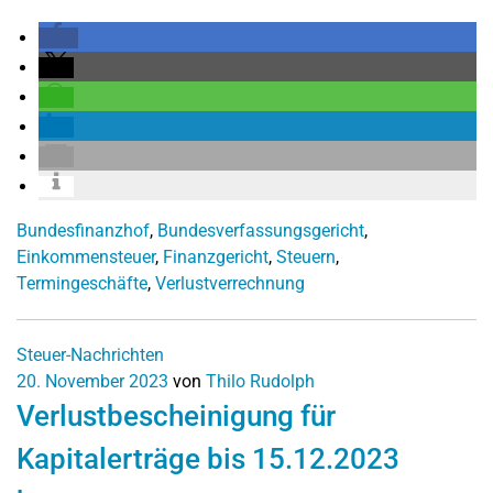
Bundesfinanzhof
,
Bundesverfassungsgericht
,
Einkommensteuer
,
Finanzgericht
,
Steuern
,
Termingeschäfte
,
Verlustverrechnung
Steuer-Nachrichten
20. November 2023
von
Thilo Rudolph
Verlustbescheinigung für
Kapitalerträge bis 15.12.2023