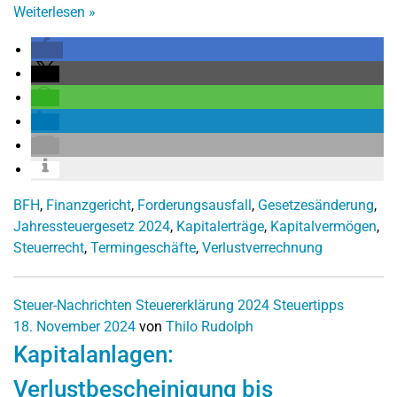
Weiterlesen
»
BFH
,
Finanzgericht
,
Forderungsausfall
,
Gesetzesänderung
,
Jahressteuergesetz 2024
,
Kapitalerträge
,
Kapitalvermögen
,
Steuerrecht
,
Termingeschäfte
,
Verlustverrechnung
Steuer-Nachrichten
Steuererklärung 2024
Steuertipps
18. November 2024
von
Thilo Rudolph
Kapitalanlagen:
Verlustbescheinigung bis