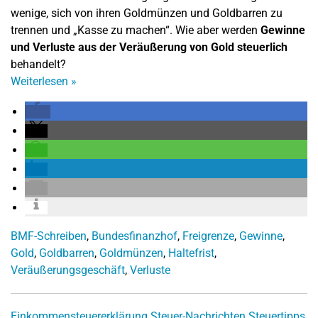
wenige, sich von ihren Goldmünzen und Goldbarren zu
trennen und „Kasse zu machen“. Wie aber werden
Gewinne
und Verluste aus der Veräußerung von Gold steuerlich
behandelt?
Weiterlesen
»
BMF-Schreiben
,
Bundesfinanzhof
,
Freigrenze
,
Gewinne
,
Gold
,
Goldbarren
,
Goldmünzen
,
Haltefrist
,
Veräußerungsgeschäft
,
Verluste
Einkommensteuererklärung
Steuer-Nachrichten
Steuertipps