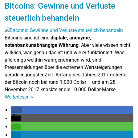
Bitcoins: Gewinne und Verluste
steuerlich behandeln
Bitcoins sind ist eine
digitale, anonyme,
notenbankunabhängige Währung
. Aber viele wissen nicht
wirklich, was genau das ist und wie er funktioniert. Was
allerdings weithin wahrgenommen wird, sind
Pressemeldungen über die extremen Wertsteigerungen
gerade in jüngster Zeit. Anfang des Jahres 2017 notierte
der Bitcoin noch bei rund 1.000 Dollar – und am 28.
November 2017 knackte er die 10.000 Dollar-Marke.
Weiterlesen
»