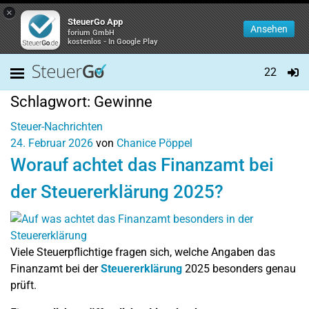
×
SteuerGo App
Ansehen
forium GmbH
kostenlos - In Google Play
22
Schlagwort:
Gewinne
Steuer-Nachrichten
24. Februar 2026
von
Chanice Pöppel
Worauf achtet das Finanzamt bei
der Steuererklärung 2025?
Viele Steuerpflichtige fragen sich, welche Angaben das
Finanzamt bei der
Steuererklärung
2025 besonders genau
prüft.