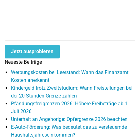
Jetzt ausprobieren
Neueste Beiträge
Werbungskosten bei Leerstand: Wann das Finanzamt
Kosten anerkennt
Kindergeld trotz Zweitstudium: Wann Freistellungen bei
der 20-Stunden-Grenze zählen
Pfändungsfreigrenzen 2026: Höhere Freibeträge ab 1.
Juli 2026
Unterhalt an Angehörige: Opfergrenze 2026 beachten
E-Auto-Förderung: Was bedeutet das zu versteuernde
Haushaltsjahreseinkommen?