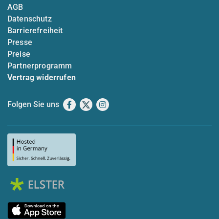
AGB
Datenschutz
Barrierefreiheit
Presse
Preise
Partnerprogramm
Vertrag widerrufen
Folgen Sie uns
Facebook
X
Instagram