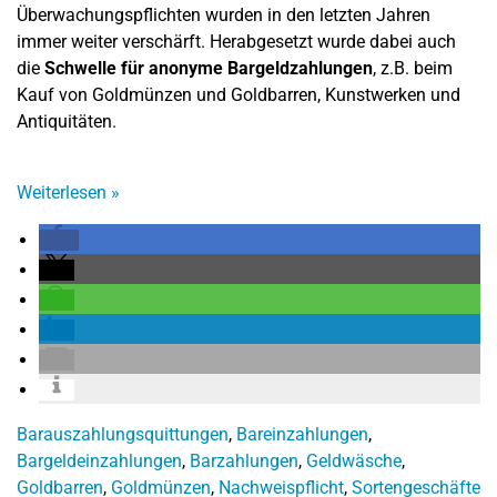
Überwachungspflichten wurden in den letzten Jahren
immer weiter verschärft. Herabgesetzt wurde dabei auch
die
Schwelle für anonyme Bargeldzahlungen
, z.B. beim
Kauf von Goldmünzen und Goldbarren, Kunstwerken und
Antiquitäten.
Weiterlesen
»
Barauszahlungsquittungen
,
Bareinzahlungen
,
Bargeldeinzahlungen
,
Barzahlungen
,
Geldwäsche
,
Goldbarren
,
Goldmünzen
,
Nachweispflicht
,
Sortengeschäfte