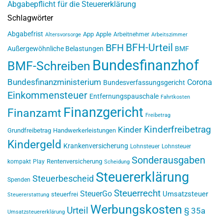
Abgabepflicht für die Steuererklärung
Schlagwörter
Abgabefrist
App
Apple
Arbeitnehmer
Altersvorsorge
Arbeitszimmer
BFH-Urteil
BFH
Außergewöhnliche Belastungen
BMF
Bundesfinanzhof
BMF-Schreiben
Bundesfinanzministerium
Corona
Bundesverfassungsgericht
Einkommensteuer
Entfernungspauschale
Fahrtkosten
Finanzgericht
Finanzamt
Freibetrag
Kinderfreibetrag
Kinder
Grundfreibetrag
Handwerkerleistungen
Kindergeld
Krankenversicherung
Lohnsteuer
Lohnsteuer
Sonderausgaben
Rentenversicherung
kompakt
Play
Scheidung
Steuererklärung
Steuerbescheid
Spenden
Steuerrecht
SteuerGo
Umsatzsteuer
steuerfrei
Steuererstattung
Werbungskosten
Urteil
§ 35a
Umsatzsteuererklärung