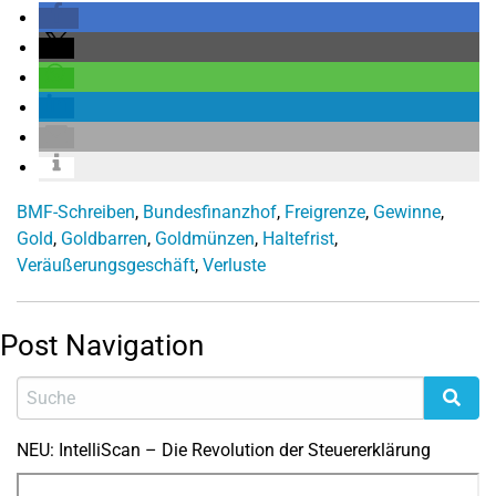
BMF-Schreiben
,
Bundesfinanzhof
,
Freigrenze
,
Gewinne
,
Gold
,
Goldbarren
,
Goldmünzen
,
Haltefrist
,
Veräußerungsgeschäft
,
Verluste
Post Navigation
NEU: IntelliScan – Die Revolution der Steuererklärung