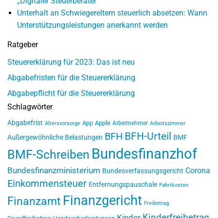
„Digitaler Steuerberater“
Unterhalt an Schwiegereltern steuerlich absetzen: Wann
Unterstützungsleistungen anerkannt werden
Ratgeber
Steuererklärung für 2023: Das ist neu
Abgabefristen für die Steuererklärung
Abgabepflicht für die Steuererklärung
Schlagwörter
Abgabefrist
App
Apple
Arbeitnehmer
Altersvorsorge
Arbeitszimmer
BFH-Urteil
BFH
Außergewöhnliche Belastungen
BMF
Bundesfinanzhof
BMF-Schreiben
Bundesfinanzministerium
Corona
Bundesverfassungsgericht
Einkommensteuer
Entfernungspauschale
Fahrtkosten
Finanzgericht
Finanzamt
Freibetrag
Kinderfreibetrag
Kinder