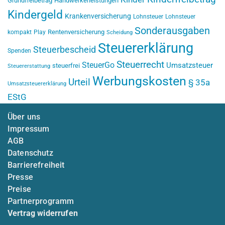
Grundfreibetrag
Handwerkerleistungen
Kindergeld
Krankenversicherung
Lohnsteuer
Lohnsteuer
Sonderausgaben
Rentenversicherung
kompakt
Play
Scheidung
Steuererklärung
Steuerbescheid
Spenden
Steuerrecht
SteuerGo
Umsatzsteuer
steuerfrei
Steuererstattung
Werbungskosten
Urteil
§ 35a
Umsatzsteuererklärung
EStG
Über uns
Impressum
AGB
Datenschutz
Barrierefreiheit
Presse
Preise
Partnerprogramm
Vertrag widerrufen