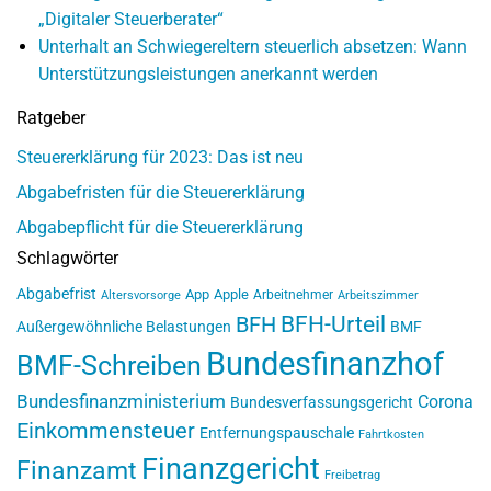
„Digitaler Steuerberater“
Unterhalt an Schwiegereltern steuerlich absetzen: Wann
Unterstützungsleistungen anerkannt werden
Ratgeber
Steuererklärung für 2023: Das ist neu
Abgabefristen für die Steuererklärung
Abgabepflicht für die Steuererklärung
Schlagwörter
Abgabefrist
App
Apple
Arbeitnehmer
Altersvorsorge
Arbeitszimmer
BFH-Urteil
BFH
Außergewöhnliche Belastungen
BMF
Bundesfinanzhof
BMF-Schreiben
Bundesfinanzministerium
Corona
Bundesverfassungsgericht
Einkommensteuer
Entfernungspauschale
Fahrtkosten
Finanzgericht
Finanzamt
Freibetrag