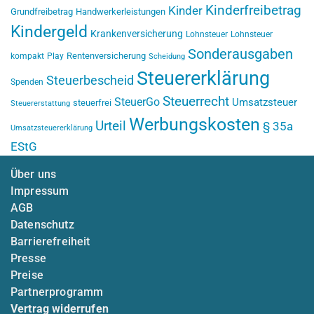
Kinderfreibetrag
Kinder
Grundfreibetrag
Handwerkerleistungen
Kindergeld
Krankenversicherung
Lohnsteuer
Lohnsteuer
Sonderausgaben
Rentenversicherung
kompakt
Play
Scheidung
Steuererklärung
Steuerbescheid
Spenden
Steuerrecht
SteuerGo
Umsatzsteuer
steuerfrei
Steuererstattung
Werbungskosten
Urteil
§ 35a
Umsatzsteuererklärung
EStG
Über uns
Impressum
AGB
Datenschutz
Barrierefreiheit
Presse
Preise
Partnerprogramm
Vertrag widerrufen