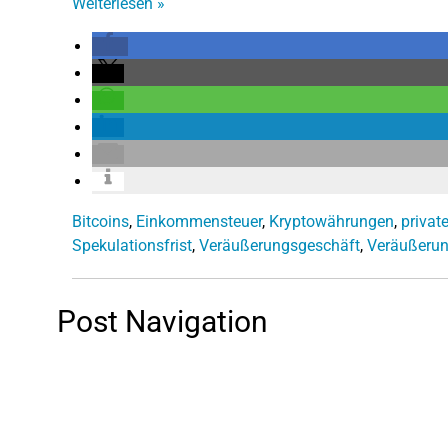
Weiterlesen
»
Bitcoins
,
Einkommensteuer
,
Kryptowährungen
,
privat
Spekulationsfrist
,
Veräußerungsgeschäft
,
Veräußeru
Post Navigation