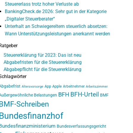
Steuererlass trotz hoher Verluste ab
BankingCheck.de 2026: Sehr gut in der Kategorie
„Digitaler Steuerberater“
Unterhalt an Schwiegereltern steuerlich absetzen:
Wann Unterstützungsleistungen anerkannt werden
Ratgeber
Steuererklärung für 2023: Das ist neu
Abgabefristen für die Steuererklärung
Abgabepflicht für die Steuererklärung
Schlagwörter
Abgabefrist
App
Apple
Arbeitnehmer
Altersvorsorge
Arbeitszimmer
BFH-Urteil
BFH
Außergewöhnliche Belastungen
BMF
BMF-Schreiben
Bundesfinanzhof
Bundesfinanzministerium
Bundesverfassungsgericht