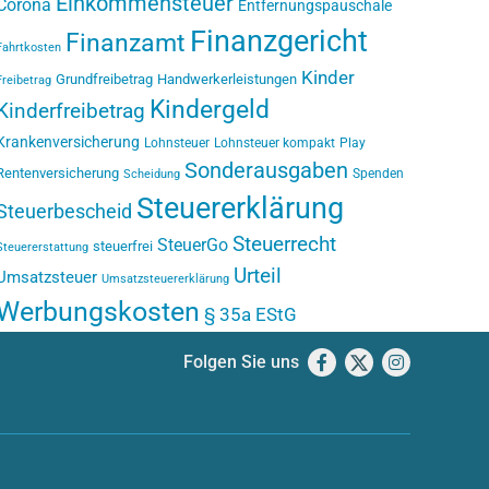
Einkommensteuer
Corona
Entfernungspauschale
Finanzgericht
Finanzamt
Fahrtkosten
Kinder
Grundfreibetrag
Handwerkerleistungen
Freibetrag
Kindergeld
Kinderfreibetrag
Krankenversicherung
Lohnsteuer
Lohnsteuer kompakt
Play
Sonderausgaben
Rentenversicherung
Spenden
Scheidung
Steuererklärung
Steuerbescheid
Steuerrecht
SteuerGo
steuerfrei
Steuererstattung
Urteil
Umsatzsteuer
Umsatzsteuererklärung
Werbungskosten
§ 35a EStG
Folgen Sie uns
Facebook
X
Instagram