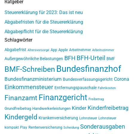
Ratgeber
Steuererklärung für 2023: Das ist neu
Abgabefristen für die Steuererklärung
Abgabepflicht für die Steuererklärung
Schlagwörter
Abgabefrist
App
Apple
Arbeitnehmer
Altersvorsorge
Arbeitszimmer
BFH-Urteil
BFH
Außergewöhnliche Belastungen
BMF
Bundesfinanzhof
BMF-Schreiben
Bundesfinanzministerium
Corona
Bundesverfassungsgericht
Einkommensteuer
Entfernungspauschale
Fahrtkosten
Finanzgericht
Finanzamt
Freibetrag
Kinderfreibetrag
Kinder
Grundfreibetrag
Handwerkerleistungen
Kindergeld
Krankenversicherung
Lohnsteuer
Lohnsteuer
Sonderausgaben
Rentenversicherung
kompakt
Play
Scheidung