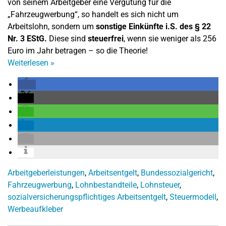
von seinem Arbeitgeber eine Vergütung für die
„Fahrzeugwerbung“, so handelt es sich nicht um
Arbeitslohn, sondern um
sonstige Einkünfte i.S. des § 22
Nr. 3 EStG.
Diese sind
steuerfrei
, wenn sie weniger als 256
Euro im Jahr betragen – so die Theorie!
Weiterlesen
»
Arbeitgeberleistungen
,
Arbeitsentgelt
,
Bundessozialgericht
,
Fahrzeugwerbung
,
Lohnbestandteile
,
Lohnsteuer
,
sozialversicherungspflichtiges Arbeitsentgelt
,
Steuermodell
,
Werbeaufkleber