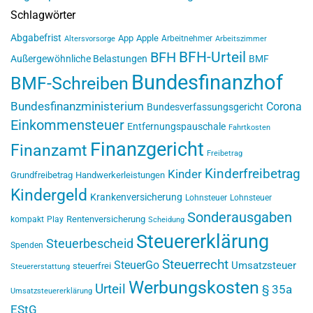
Schlagwörter
Abgabefrist
App
Apple
Arbeitnehmer
Altersvorsorge
Arbeitszimmer
BFH-Urteil
BFH
Außergewöhnliche Belastungen
BMF
Bundesfinanzhof
BMF-Schreiben
Bundesfinanzministerium
Corona
Bundesverfassungsgericht
Einkommensteuer
Entfernungspauschale
Fahrtkosten
Finanzgericht
Finanzamt
Freibetrag
Kinderfreibetrag
Kinder
Grundfreibetrag
Handwerkerleistungen
Kindergeld
Krankenversicherung
Lohnsteuer
Lohnsteuer
Sonderausgaben
Rentenversicherung
kompakt
Play
Scheidung
Steuererklärung
Steuerbescheid
Spenden
Steuerrecht
SteuerGo
Umsatzsteuer
steuerfrei
Steuererstattung
Werbungskosten
Urteil
§ 35a
Umsatzsteuererklärung
EStG