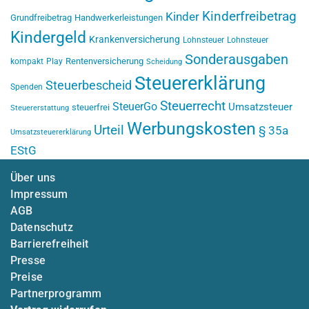
Kinderfreibetrag
Kinder
Grundfreibetrag
Handwerkerleistungen
Kindergeld
Krankenversicherung
Lohnsteuer
Lohnsteuer
Sonderausgaben
Rentenversicherung
kompakt
Play
Scheidung
Steuererklärung
Steuerbescheid
Spenden
Steuerrecht
SteuerGo
Umsatzsteuer
steuerfrei
Steuererstattung
Werbungskosten
Urteil
§ 35a
Umsatzsteuererklärung
EStG
Über uns
Impressum
AGB
Datenschutz
Barrierefreiheit
Presse
Preise
Partnerprogramm