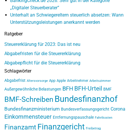
BankingCheck.de 2026: Sehr gut in der Kategorie
„Digitaler Steuerberater“
Unterhalt an Schwiegereltern steuerlich absetzen: Wann
Unterstützungsleistungen anerkannt werden
Ratgeber
Steuererklärung für 2023: Das ist neu
Abgabefristen für die Steuererklärung
Abgabepflicht für die Steuererklärung
Schlagwörter
Abgabefrist
App
Apple
Arbeitnehmer
Altersvorsorge
Arbeitszimmer
BFH-Urteil
BFH
Außergewöhnliche Belastungen
BMF
Bundesfinanzhof
BMF-Schreiben
Bundesfinanzministerium
Corona
Bundesverfassungsgericht
Einkommensteuer
Entfernungspauschale
Fahrtkosten
Finanzgericht
Finanzamt
Freibetrag