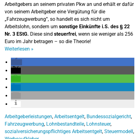
Arbeitgebers an seinem privaten Pkw an und erhält er dafür
von seinem Arbeitgeber eine Vergütung für die
„Fahrzeugwerbung“, so handelt es sich nicht um
Arbeitslohn, sondern um
sonstige Einkünfte i.S. des § 22
Nr. 3 EStG.
Diese sind
steuerfrei
, wenn sie weniger als 256
Euro im Jahr betragen – so die Theorie!
Weiterlesen
»
Arbeitgeberleistungen
,
Arbeitsentgelt
,
Bundessozialgericht
,
Fahrzeugwerbung
,
Lohnbestandteile
,
Lohnsteuer
,
sozialversicherungspflichtiges Arbeitsentgelt
,
Steuermodell
,
Werbeaufkleber