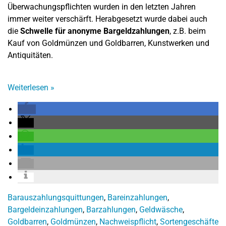
Überwachungspflichten wurden in den letzten Jahren
immer weiter verschärft. Herabgesetzt wurde dabei auch
die
Schwelle für anonyme Bargeldzahlungen
, z.B. beim
Kauf von Goldmünzen und Goldbarren, Kunstwerken und
Antiquitäten.
Weiterlesen
»
Barauszahlungsquittungen
,
Bareinzahlungen
,
Bargeldeinzahlungen
,
Barzahlungen
,
Geldwäsche
,
Goldbarren
,
Goldmünzen
,
Nachweispflicht
,
Sortengeschäfte