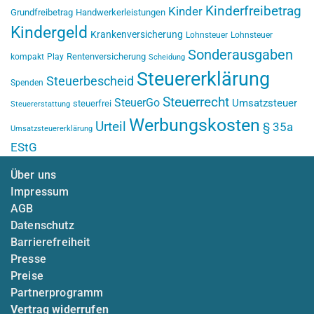
Kinderfreibetrag
Kinder
Grundfreibetrag
Handwerkerleistungen
Kindergeld
Krankenversicherung
Lohnsteuer
Lohnsteuer
Sonderausgaben
Rentenversicherung
kompakt
Play
Scheidung
Steuererklärung
Steuerbescheid
Spenden
Steuerrecht
SteuerGo
Umsatzsteuer
steuerfrei
Steuererstattung
Werbungskosten
Urteil
§ 35a
Umsatzsteuererklärung
EStG
Über uns
Impressum
AGB
Datenschutz
Barrierefreiheit
Presse
Preise
Partnerprogramm
Vertrag widerrufen