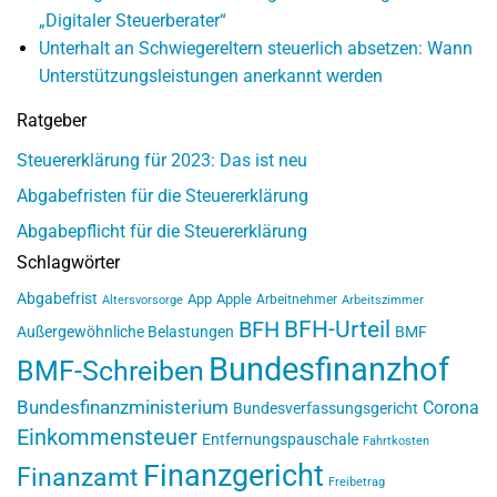
„Digitaler Steuerberater“
Unterhalt an Schwiegereltern steuerlich absetzen: Wann
Unterstützungsleistungen anerkannt werden
Ratgeber
Steuererklärung für 2023: Das ist neu
Abgabefristen für die Steuererklärung
Abgabepflicht für die Steuererklärung
Schlagwörter
Abgabefrist
App
Apple
Arbeitnehmer
Altersvorsorge
Arbeitszimmer
BFH-Urteil
BFH
Außergewöhnliche Belastungen
BMF
Bundesfinanzhof
BMF-Schreiben
Bundesfinanzministerium
Corona
Bundesverfassungsgericht
Einkommensteuer
Entfernungspauschale
Fahrtkosten
Finanzgericht
Finanzamt
Freibetrag