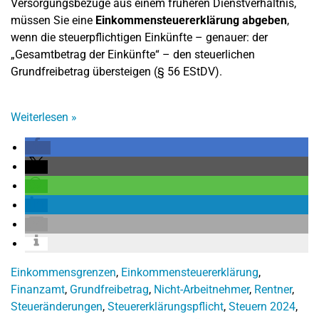
Versorgungsbezüge aus einem früheren Dienstverhältnis,
müssen Sie eine
Einkommensteuererklärung abgeben
,
wenn die steuerpflichtigen Einkünfte – genauer: der
„Gesamtbetrag der Einkünfte“ – den steuerlichen
Grundfreibetrag übersteigen (§ 56 EStDV).
Weiterlesen
»
Einkommensgrenzen
,
Einkommensteuererklärung
,
Finanzamt
,
Grundfreibetrag
,
Nicht-Arbeitnehmer
,
Rentner
,
Steueränderungen
,
Steuererklärungspflicht
,
Steuern 2024
,