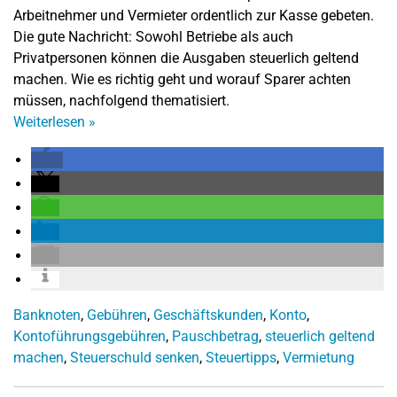
Arbeitnehmer und Vermieter ordentlich zur Kasse gebeten.
Die gute Nachricht: Sowohl Betriebe als auch
Privatpersonen können die Ausgaben steuerlich geltend
machen. Wie es richtig geht und worauf Sparer achten
müssen, nachfolgend thematisiert.
Weiterlesen
»
Banknoten
,
Gebühren
,
Geschäftskunden
,
Konto
,
Kontoführungsgebühren
,
Pauschbetrag
,
steuerlich geltend
machen
,
Steuerschuld senken
,
Steuertipps
,
Vermietung