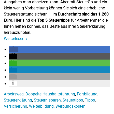
Ausgaben man absetzen kann. Aber mit SteuerGo und ein
klein wenig Vorbereitung können Sie sich eine erhebliche
Steuererstattung sichern –
im Durchschnitt sind das 1.260
Euro
. Hier sind die
Top 5 Steuertipps
für Arbeitnehmer, die
Ihnen helfen können, das Beste aus Ihrer Steuererklärung
herauszuholen.
Weiterlesen
»
Arbeitsweg
,
Doppelte Haushaltsführung
,
Fortbildung
,
Steuererklärung
,
Steuern sparen
,
Steuertipps
,
Tipps
,
Versicherung
,
Weiterbildung
,
Werbungskosten