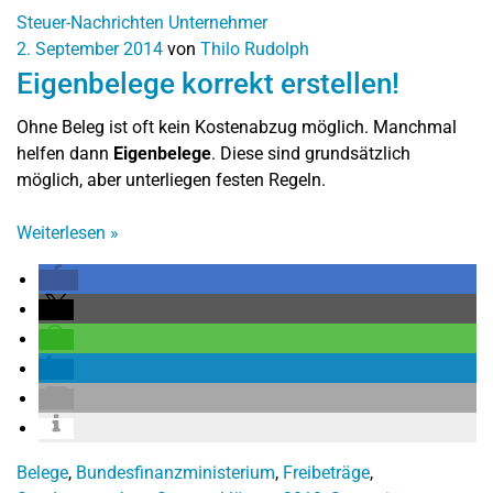
Steuer-Nachrichten
Unternehmer
2. September 2014
von
Thilo Rudolph
Eigenbelege korrekt erstellen!
Ohne Beleg ist oft kein Kostenabzug möglich. Manchmal
helfen dann
Eigenbelege
. Diese sind grundsätzlich
möglich, aber unterliegen festen Regeln.
Weiterlesen
»
Belege
,
Bundesfinanzministerium
,
Freibeträge
,