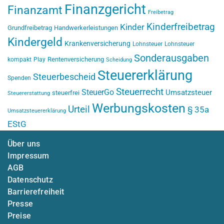
Finanzgericht
Finanzamt
Freibetrag
Kinderfreibetrag
Kinder
Grundfreibetrag
Handwerkerleistungen
Kindergeld
Krankenversicherung
Lohnsteuer
Lohnsteuer
Sonderausgaben
Rentenversicherung
kompakt
Play
Scheidung
Steuererklärung
Steuerbescheid
Spenden
Steuerrecht
SteuerGo
Umsatzsteuer
steuerfrei
Steuererstattung
Werbungskosten
Urteil
§ 35a
Umsatzsteuererklärung
EStG
Über uns
Impressum
AGB
Datenschutz
Barrierefreiheit
Presse
Preise