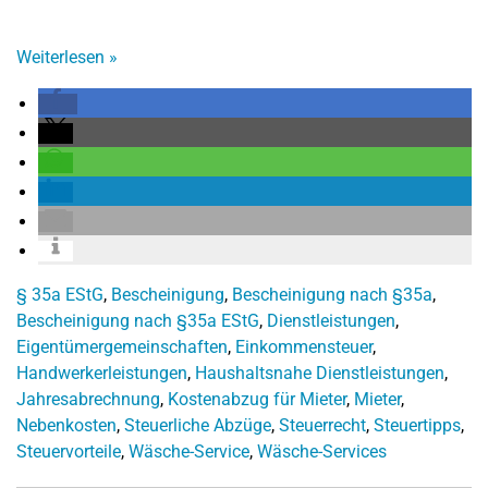
Weiterlesen
»
§ 35a EStG
,
Bescheinigung
,
Bescheinigung nach §35a
,
Bescheinigung nach §35a EStG
,
Dienstleistungen
,
Eigentümergemeinschaften
,
Einkommensteuer
,
Handwerkerleistungen
,
Haushaltsnahe Dienstleistungen
,
Jahresabrechnung
,
Kostenabzug für Mieter
,
Mieter
,
Nebenkosten
,
Steuerliche Abzüge
,
Steuerrecht
,
Steuertipps
,
Steuervorteile
,
Wäsche-Service
,
Wäsche-Services