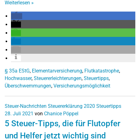
Weiterlesen
»
§ 35a EStG
,
Elementarversicherung
,
Flutkatastrophe
,
Hochwasser
,
Steuererleichterungen
,
Steuertipps
,
Überschwemmungen
,
Versicherungsmöglichkeit
Steuer-Nachrichten
Steuererklärung 2020
Steuertipps
28. Juli 2021
von
Chanice Pöppel
5 Steuer-Tipps, die für Flutopfer
und Helfer jetzt wichtig sind