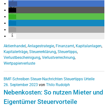
Aktienhandel
,
Anlagestrategie
,
Finanzamt
,
Kapitalanlagen
,
Kapitalerträge
,
Steuererklärung
,
Steuertipps
,
Verlustbescheinigung
,
Verlustverrechnung
,
Wertpapierverluste
BMF-Schreiben
Steuer-Nachrichten
Steuertipps
Urteile
26. September 2023
von
Thilo Rudolph
Nebenkosten: So nutzen Mieter und
Eigentümer Steuervorteile