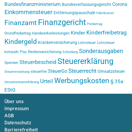
Bundesfinanzministerium
Corona
Bundesverfassungsgericht
Einkommensteuer
Entfernungspauschale
Fahrtkosten
Finanzgericht
Finanzamt
Freibetrag
Kinderfreibetrag
Kinder
Grundfreibetrag
Handwerkerleistungen
Kindergeld
Krankenversicherung
Lohnsteuer
Lohnsteuer
Sonderausgaben
Rentenversicherung
kompakt
Play
Scheidung
Steuererklärung
Steuerbescheid
Spenden
Steuerrecht
SteuerGo
Umsatzsteuer
steuerfrei
Steuererstattung
Werbungskosten
Urteil
§ 35a
Umsatzsteuererklärung
EStG
Über uns
Impressum
AGB
Datenschutz
Barrierefreiheit