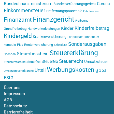
Bundesfinanzministerium
Corona
Bundesverfassungsgericht
Einkommensteuer
Entfernungspauschale
Fahrtkosten
Finanzgericht
Finanzamt
Freibetrag
Kinderfreibetrag
Kinder
Grundfreibetrag
Handwerkerleistungen
Kindergeld
Krankenversicherung
Lohnsteuer
Lohnsteuer
Sonderausgaben
Rentenversicherung
kompakt
Play
Scheidung
Steuererklärung
Steuerbescheid
Spenden
Steuerrecht
SteuerGo
Umsatzsteuer
steuerfrei
Steuererstattung
Werbungskosten
Urteil
§ 35a
Umsatzsteuererklärung
EStG
Über uns
Impressum
AGB
Datenschutz
Barrierefreiheit