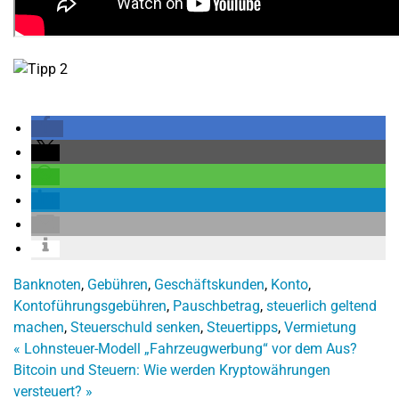
Banknoten
,
Gebühren
,
Geschäftskunden
,
Konto
,
Kontoführungsgebühren
,
Pauschbetrag
,
steuerlich geltend
machen
,
Steuerschuld senken
,
Steuertipps
,
Vermietung
«
Lohnsteuer-Modell „Fahrzeugwerbung“ vor dem Aus?
Bitcoin und Steuern: Wie werden Kryptowährungen
versteuert?
»