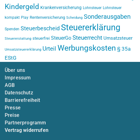
Kindergeld
Krankenversicherung
Lohnsteuer
Lohnsteuer
Sonderausgaben
Rentenversicherung
kompakt
Play
Scheidung
Steuererklärung
Steuerbescheid
Spenden
Steuerrecht
SteuerGo
Umsatzsteuer
steuerfrei
Steuererstattung
Werbungskosten
Urteil
§ 35a
Umsatzsteuererklärung
EStG
Über uns
Impressum
AGB
Datenschutz
Barrierefreiheit
Presse
Preise
Partnerprogramm
Vertrag widerrufen