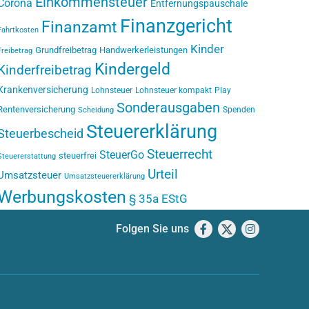
Einkommensteuer
Corona
Entfernungspauschale
Finanzgericht
Finanzamt
Fahrtkosten
Kinder
Grundfreibetrag
Handwerkerleistungen
Freibetrag
Kindergeld
Kinderfreibetrag
Krankenversicherung
Lohnsteuer
Lohnsteuer kompakt
Play
Sonderausgaben
Rentenversicherung
Spenden
Scheidung
Steuererklärung
Steuerbescheid
Steuerrecht
SteuerGo
steuerfrei
Steuererstattung
Urteil
Umsatzsteuer
Umsatzsteuererklärung
Werbungskosten
§ 35a EStG
Folgen Sie uns
Facebook
X
Instagram