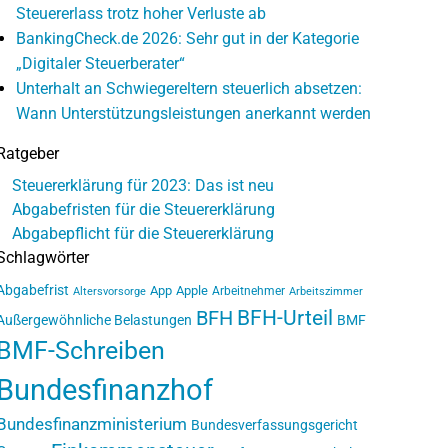
Steuererlass trotz hoher Verluste ab
BankingCheck.de 2026: Sehr gut in der Kategorie
„Digitaler Steuerberater“
Unterhalt an Schwiegereltern steuerlich absetzen:
Wann Unterstützungsleistungen anerkannt werden
Ratgeber
Steuererklärung für 2023: Das ist neu
Abgabefristen für die Steuererklärung
Abgabepflicht für die Steuererklärung
Schlagwörter
Abgabefrist
App
Apple
Arbeitnehmer
Altersvorsorge
Arbeitszimmer
BFH-Urteil
BFH
Außergewöhnliche Belastungen
BMF
BMF-Schreiben
Bundesfinanzhof
Bundesfinanzministerium
Bundesverfassungsgericht