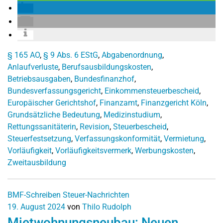
§ 165 AO
,
§ 9 Abs. 6 EStG
,
Abgabenordnung
,
Anlaufverluste
,
Berufsausbildungskosten
,
Betriebsausgaben
,
Bundesfinanzhof
,
Bundesverfassungsgericht
,
Einkommensteuerbescheid
,
Europäischer Gerichtshof
,
Finanzamt
,
Finanzgericht Köln
,
Grundsätzliche Bedeutung
,
Medizinstudium
,
Rettungssanitäterin
,
Revision
,
Steuerbescheid
,
Steuerfestsetzung
,
Verfassungskonformität
,
Vermietung
,
Vorläufigkeit
,
Vorläufigkeitsvermerk
,
Werbungskosten
,
Zweitausbildung
BMF-Schreiben
Steuer-Nachrichten
19. August 2024
von
Thilo Rudolph
Mietwohnungsneubau: Neuen