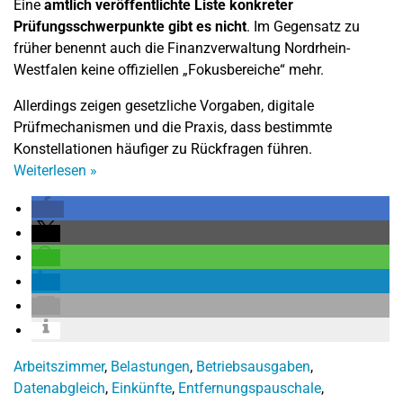
Eine
amtlich veröffentlichte Liste konkreter
Prüfungsschwerpunkte gibt es nicht
. Im Gegensatz zu
früher benennt auch die Finanzverwaltung Nordrhein-
Westfalen keine offiziellen „Fokusbereiche“ mehr.
Allerdings zeigen gesetzliche Vorgaben, digitale
Prüfmechanismen und die Praxis, dass bestimmte
Konstellationen häufiger zu Rückfragen führen.
Weiterlesen
»
Arbeitszimmer
,
Belastungen
,
Betriebsausgaben
,
Datenabgleich
,
Einkünfte
,
Entfernungspauschale
,