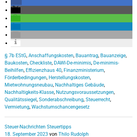
§ 7b EStG
,
Anschaffungskosten
,
Bauantrag
,
Bauanzeige
,
Baukosten
,
Checkliste
,
DAWI-De-minimis
,
De-minimis-
Beihilfen
,
Effizienzhaus 40
,
Finanzministerium
,
Förderbedingungen
,
Herstellungskosten
,
Mietwohnungsneubau
,
Nachhaltiges Gebäude
,
Nachhaltigkeits-Klasse
,
Nutzungsvoraussetzungen
,
Qualitätssiegel
,
Sonderabschreibung
,
Steuerrecht
,
Vermietung
,
Wachstumschancengesetz
Steuer-Nachrichten
Steuertipps
18. September 2023
von
Thilo Rudolph