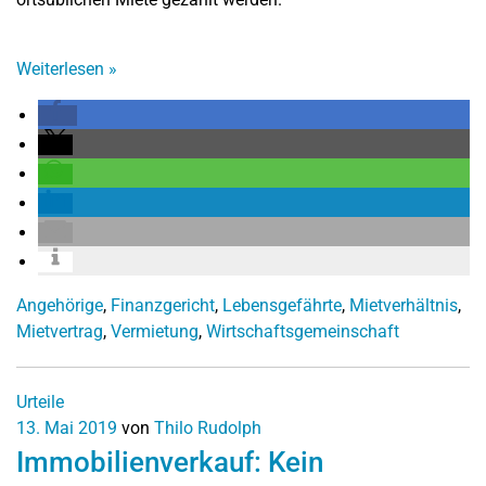
Weiterlesen
»
Angehörige
,
Finanzgericht
,
Lebensgefährte
,
Mietverhältnis
,
Mietvertrag
,
Vermietung
,
Wirtschaftsgemeinschaft
Urteile
13. Mai 2019
von
Thilo Rudolph
Immobilienverkauf: Kein