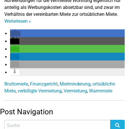
Aufwendungen für die vermietete Wohnung eigentlich nur
anteilig als Werbungskosten absetzbar sind, und zwar im
Verhältnis der vereinbarten Miete zur ortsüblichen Miete.
Weiterlesen
»
Bruttomiete
,
Finanzgericht
,
Mietminderung
,
ortsüblichn
Miete
,
verbilligte Vermietung
,
Vermietung
,
Warmmiete
Post Navigation