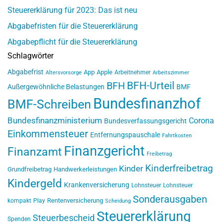
Steuererklärung für 2023: Das ist neu
Abgabefristen für die Steuererklärung
Abgabepflicht für die Steuererklärung
Schlagwörter
Abgabefrist
App
Apple
Arbeitnehmer
Altersvorsorge
Arbeitszimmer
BFH-Urteil
BFH
Außergewöhnliche Belastungen
BMF
Bundesfinanzhof
BMF-Schreiben
Bundesfinanzministerium
Corona
Bundesverfassungsgericht
Einkommensteuer
Entfernungspauschale
Fahrtkosten
Finanzgericht
Finanzamt
Freibetrag
Kinderfreibetrag
Kinder
Grundfreibetrag
Handwerkerleistungen
Kindergeld
Krankenversicherung
Lohnsteuer
Lohnsteuer
Sonderausgaben
Rentenversicherung
kompakt
Play
Scheidung
Steuererklärung
Steuerbescheid
Spenden