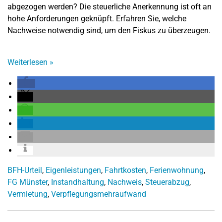
abgezogen werden? Die steuerliche Anerkennung ist oft an
hohe Anforderungen geknüpft. Erfahren Sie, welche
Nachweise notwendig sind, um den Fiskus zu überzeugen.
Weiterlesen
»
BFH-Urteil
,
Eigenleistungen
,
Fahrtkosten
,
Ferienwohnung
,
FG Münster
,
Instandhaltung
,
Nachweis
,
Steuerabzug
,
Vermietung
,
Verpflegungsmehraufwand