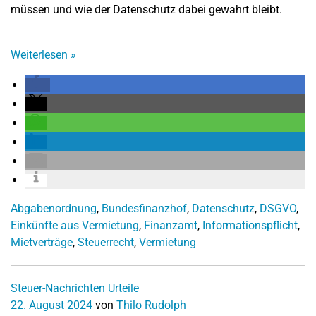
müssen und wie der Datenschutz dabei gewahrt bleibt.
Weiterlesen
»
Abgabenordnung
,
Bundesfinanzhof
,
Datenschutz
,
DSGVO
,
Einkünfte aus Vermietung
,
Finanzamt
,
Informationspflicht
,
Mietverträge
,
Steuerrecht
,
Vermietung
Steuer-Nachrichten
Urteile
22. August 2024
von
Thilo Rudolph