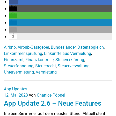
Airbnb
,
Airbnb-Gastgeber
,
Bundesländer
,
Datenabgleich
,
Einkommensprüfung
,
Einkünfte aus Vermietung
,
Finanzamt
,
Finanzkontrolle
,
Steuererklärung
,
Steuerfahndung
,
Steuerrecht
,
Steuerverwaltung
,
Untervermietung
,
Vermietung
App Updates
12. Mai 2023
von
Chanice Pöppel
App Update 2.6 – Neue Features
Bleiben Sie immer auf dem neusten Stand. Aktuell steht