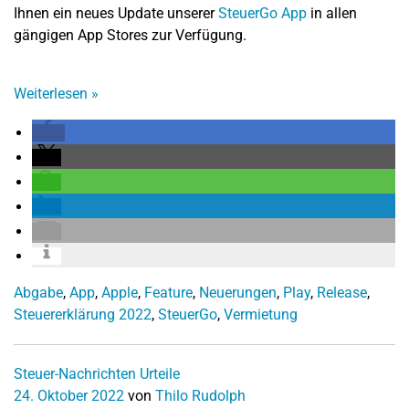
Ihnen ein neues Update unserer
SteuerGo App
in allen
gängigen App Stores zur Verfügung.
Weiterlesen
»
Abgabe
,
App
,
Apple
,
Feature
,
Neuerungen
,
Play
,
Release
,
Steuererklärung 2022
,
SteuerGo
,
Vermietung
Steuer-Nachrichten
Urteile
24. Oktober 2022
von
Thilo Rudolph