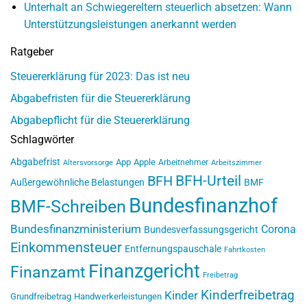
Unterhalt an Schwiegereltern steuerlich absetzen: Wann
Unterstützungsleistungen anerkannt werden
Ratgeber
Steuererklärung für 2023: Das ist neu
Abgabefristen für die Steuererklärung
Abgabepflicht für die Steuererklärung
Schlagwörter
Abgabefrist
App
Apple
Arbeitnehmer
Altersvorsorge
Arbeitszimmer
BFH-Urteil
BFH
Außergewöhnliche Belastungen
BMF
Bundesfinanzhof
BMF-Schreiben
Bundesfinanzministerium
Corona
Bundesverfassungsgericht
Einkommensteuer
Entfernungspauschale
Fahrtkosten
Finanzgericht
Finanzamt
Freibetrag
Kinderfreibetrag
Kinder
Grundfreibetrag
Handwerkerleistungen