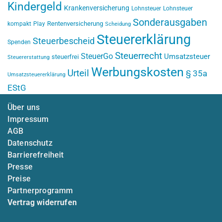
Kindergeld
Krankenversicherung
Lohnsteuer
Lohnsteuer
Sonderausgaben
Rentenversicherung
kompakt
Play
Scheidung
Steuererklärung
Steuerbescheid
Spenden
Steuerrecht
SteuerGo
Umsatzsteuer
steuerfrei
Steuererstattung
Werbungskosten
Urteil
§ 35a
Umsatzsteuererklärung
EStG
Über uns
Impressum
AGB
Datenschutz
Barrierefreiheit
Presse
Preise
Partnerprogramm
Vertrag widerrufen