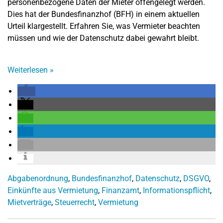
personenbezogene Daten der Mieter offengelegt werden.
Dies hat der Bundesfinanzhof (BFH) in einem aktuellen
Urteil klargestellt. Erfahren Sie, was Vermieter beachten
müssen und wie der Datenschutz dabei gewahrt bleibt.
Weiterlesen
»
Abgabenordnung
,
Bundesfinanzhof
,
Datenschutz
,
DSGVO
,
Einkünfte aus Vermietung
,
Finanzamt
,
Informationspflicht
,
Mietverträge
,
Steuerrecht
,
Vermietung