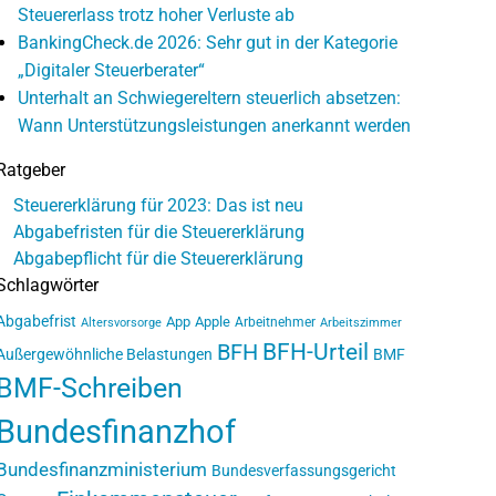
Steuererlass trotz hoher Verluste ab
BankingCheck.de 2026: Sehr gut in der Kategorie
„Digitaler Steuerberater“
Unterhalt an Schwiegereltern steuerlich absetzen:
Wann Unterstützungsleistungen anerkannt werden
Ratgeber
Steuererklärung für 2023: Das ist neu
Abgabefristen für die Steuererklärung
Abgabepflicht für die Steuererklärung
Schlagwörter
Abgabefrist
App
Apple
Arbeitnehmer
Altersvorsorge
Arbeitszimmer
BFH-Urteil
BFH
Außergewöhnliche Belastungen
BMF
BMF-Schreiben
Bundesfinanzhof
Bundesfinanzministerium
Bundesverfassungsgericht