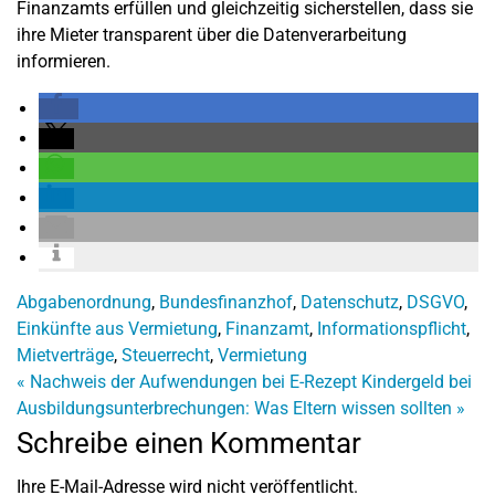
Finanzamts erfüllen und gleichzeitig sicherstellen, dass sie
ihre Mieter transparent über die Datenverarbeitung
informieren.
Abgabenordnung
,
Bundesfinanzhof
,
Datenschutz
,
DSGVO
,
Einkünfte aus Vermietung
,
Finanzamt
,
Informationspflicht
,
Mietverträge
,
Steuerrecht
,
Vermietung
«
Nachweis der Aufwendungen bei E-Rezept
Kindergeld bei
Ausbildungsunterbrechungen: Was Eltern wissen sollten
»
Schreibe einen Kommentar
Ihre E-Mail-Adresse wird nicht veröffentlicht.