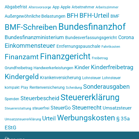
Abgabefrist
App
Apple
Arbeitnehmer
Altersvorsorge
Arbeitszimmer
BFH-Urteil
BFH
Außergewöhnliche Belastungen
BMF
Bundesfinanzhof
BMF-Schreiben
Bundesfinanzministerium
Corona
Bundesverfassungsgericht
Einkommensteuer
Entfernungspauschale
Fahrtkosten
Finanzgericht
Finanzamt
Freibetrag
Kinderfreibetrag
Kinder
Grundfreibetrag
Handwerkerleistungen
Kindergeld
Krankenversicherung
Lohnsteuer
Lohnsteuer
Sonderausgaben
Rentenversicherung
kompakt
Play
Scheidung
Steuererklärung
Steuerbescheid
Spenden
Steuerrecht
SteuerGo
Umsatzsteuer
steuerfrei
Steuererstattung
Werbungskosten
Urteil
§ 35a
Umsatzsteuererklärung
EStG