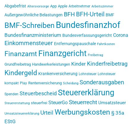
Abgabefrist
App
Apple
Arbeitnehmer
Altersvorsorge
Arbeitszimmer
BFH-Urteil
BFH
Außergewöhnliche Belastungen
BMF
Bundesfinanzhof
BMF-Schreiben
Bundesfinanzministerium
Corona
Bundesverfassungsgericht
Einkommensteuer
Entfernungspauschale
Fahrtkosten
Finanzgericht
Finanzamt
Freibetrag
Kinderfreibetrag
Kinder
Grundfreibetrag
Handwerkerleistungen
Kindergeld
Krankenversicherung
Lohnsteuer
Lohnsteuer
Sonderausgaben
Rentenversicherung
kompakt
Play
Scheidung
Steuererklärung
Steuerbescheid
Spenden
Steuerrecht
SteuerGo
Umsatzsteuer
steuerfrei
Steuererstattung
Werbungskosten
Urteil
§ 35a
Umsatzsteuererklärung
EStG