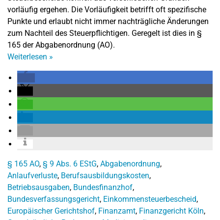
vorläufig ergehen. Die Vorläufigkeit betrifft oft spezifische
Punkte und erlaubt nicht immer nachträgliche Änderungen
zum Nachteil des Steuerpflichtigen. Geregelt ist dies in §
165 der Abgabenordnung (AO).
Weiterlesen
»
§ 165 AO
,
§ 9 Abs. 6 EStG
,
Abgabenordnung
,
Anlaufverluste
,
Berufsausbildungskosten
,
Betriebsausgaben
,
Bundesfinanzhof
,
Bundesverfassungsgericht
,
Einkommensteuerbescheid
,
Europäischer Gerichtshof
,
Finanzamt
,
Finanzgericht Köln
,