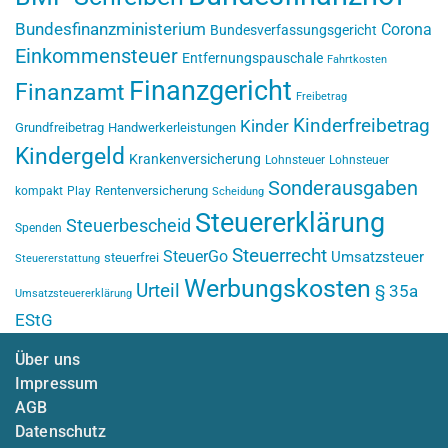
Bundesfinanzministerium
Corona
Bundesverfassungsgericht
Einkommensteuer
Entfernungspauschale
Fahrtkosten
Finanzgericht
Finanzamt
Freibetrag
Kinderfreibetrag
Kinder
Grundfreibetrag
Handwerkerleistungen
Kindergeld
Krankenversicherung
Lohnsteuer
Lohnsteuer
Sonderausgaben
Rentenversicherung
kompakt
Play
Scheidung
Steuererklärung
Steuerbescheid
Spenden
Steuerrecht
SteuerGo
Umsatzsteuer
steuerfrei
Steuererstattung
Werbungskosten
Urteil
§ 35a
Umsatzsteuererklärung
EStG
Über uns
Impressum
AGB
Datenschutz