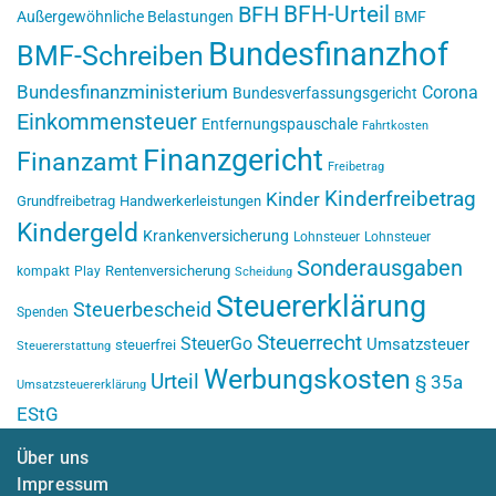
BFH-Urteil
BFH
Außergewöhnliche Belastungen
BMF
Bundesfinanzhof
BMF-Schreiben
Bundesfinanzministerium
Corona
Bundesverfassungsgericht
Einkommensteuer
Entfernungspauschale
Fahrtkosten
Finanzgericht
Finanzamt
Freibetrag
Kinderfreibetrag
Kinder
Grundfreibetrag
Handwerkerleistungen
Kindergeld
Krankenversicherung
Lohnsteuer
Lohnsteuer
Sonderausgaben
Rentenversicherung
kompakt
Play
Scheidung
Steuererklärung
Steuerbescheid
Spenden
Steuerrecht
SteuerGo
Umsatzsteuer
steuerfrei
Steuererstattung
Werbungskosten
Urteil
§ 35a
Umsatzsteuererklärung
EStG
Über uns
Impressum