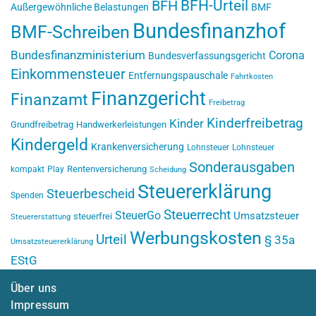
BFH-Urteil
BFH
Außergewöhnliche Belastungen
BMF
Bundesfinanzhof
BMF-Schreiben
Bundesfinanzministerium
Corona
Bundesverfassungsgericht
Einkommensteuer
Entfernungspauschale
Fahrtkosten
Finanzgericht
Finanzamt
Freibetrag
Kinderfreibetrag
Kinder
Grundfreibetrag
Handwerkerleistungen
Kindergeld
Krankenversicherung
Lohnsteuer
Lohnsteuer
Sonderausgaben
Rentenversicherung
kompakt
Play
Scheidung
Steuererklärung
Steuerbescheid
Spenden
Steuerrecht
SteuerGo
Umsatzsteuer
steuerfrei
Steuererstattung
Werbungskosten
Urteil
§ 35a
Umsatzsteuererklärung
EStG
Über uns
Impressum