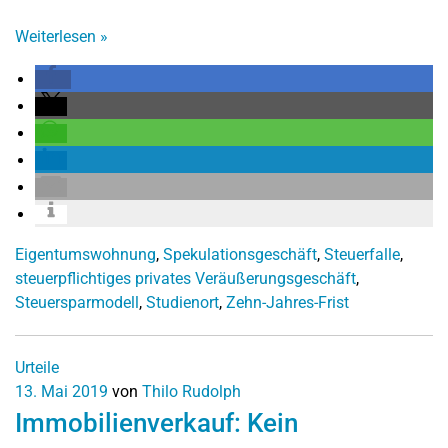
Weiterlesen
»
Eigentumswohnung
,
Spekulationsgeschäft
,
Steuerfalle
,
steuerpflichtiges privates Veräußerungsgeschäft
,
Steuersparmodell
,
Studienort
,
Zehn-Jahres-Frist
Urteile
13. Mai 2019
von
Thilo Rudolph
Immobilienverkauf: Kein