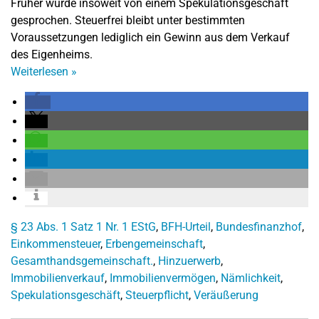
Früher wurde insoweit von einem Spekulationsgeschäft
gesprochen. Steuerfrei bleibt unter bestimmten
Voraussetzungen lediglich ein Gewinn aus dem Verkauf
des Eigenheims.
Weiterlesen
»
§ 23 Abs. 1 Satz 1 Nr. 1 EStG
,
BFH-Urteil
,
Bundesfinanzhof
,
Einkommensteuer
,
Erbengemeinschaft
,
Gesamthandsgemeinschaft.
,
Hinzuerwerb
,
Immobilienverkauf
,
Immobilienvermögen
,
Nämlichkeit
,
Spekulationsgeschäft
,
Steuerpflicht
,
Veräußerung