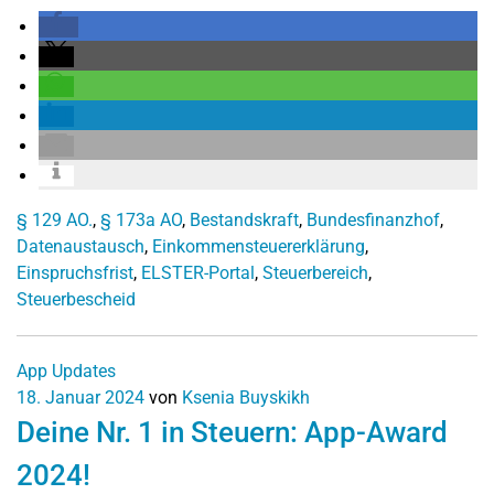
§ 129 AO.
,
§ 173a AO
,
Bestandskraft
,
Bundesfinanzhof
,
Datenaustausch
,
Einkommensteuererklärung
,
Einspruchsfrist
,
ELSTER-Portal
,
Steuerbereich
,
Steuerbescheid
App Updates
18. Januar 2024
von
Ksenia Buyskikh
Deine Nr. 1 in Steuern: App-Award
2024!