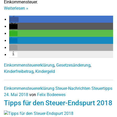
Einkommensteuer.
Weiterlesen
»
Einkommensteuererklärung
,
Gesetzesänderung
,
Kinderfreibetrag
,
Kindergeld
Einkommensteuererklärung
Steuer-Nachrichten
Steuertipps
24. Mai 2018
von
Felix Bodeewes
Tipps für den Steuer-Endspurt 2018