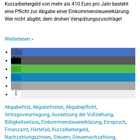
Kurzarbeitergeld von mehr als 410 Euro pro Jahr besteht
eine Pflicht zur Abgabe einer Einkommensteuererklärung.
Wer nicht abgibt, dem drohen Verspätungszuschläge!
Weiterlesen
»
Abgabefrist
,
Abgabefristen
,
Abgabepflicht
,
Antragsveranlagung
,
Aussetzung der Vollziehung
,
Billigkeitserlass
,
Einkommensteuererklärung
,
Einspruch
,
Finanzamt
,
Härtefall
,
Kurzarbeitergeld
,
Nachzahlungszinsen
,
Steuern
,
Steuernachzahlung
,