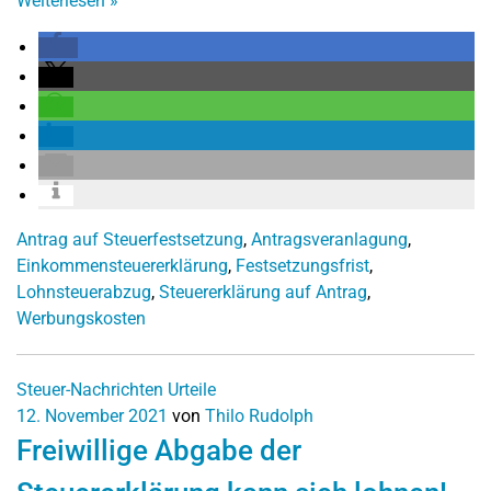
Weiterlesen
»
Antrag auf Steuerfestsetzung
,
Antragsveranlagung
,
Einkommensteuererklärung
,
Festsetzungsfrist
,
Lohnsteuerabzug
,
Steuererklärung auf Antrag
,
Werbungskosten
Steuer-Nachrichten
Urteile
12. November 2021
von
Thilo Rudolph
Freiwillige Abgabe der