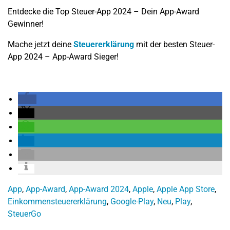
Entdecke die Top Steuer-App 2024 – Dein App-Award
Gewinner!
Mache jetzt deine
Steuererklärung
mit der besten Steuer-
App 2024 – App-Award Sieger!
App
,
App-Award
,
App-Award 2024
,
Apple
,
Apple App Store
,
Einkommensteuererklärung
,
Google-Play
,
Neu
,
Play
,
SteuerGo