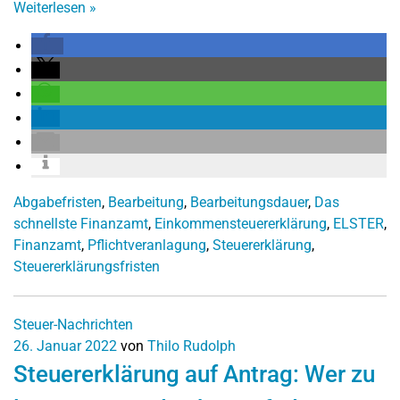
Weiterlesen
»
Abgabefristen
,
Bearbeitung
,
Bearbeitungsdauer
,
Das
schnellste Finanzamt
,
Einkommensteuererklärung
,
ELSTER
,
Finanzamt
,
Pflichtveranlagung
,
Steuererklärung
,
Steuererklärungsfristen
Steuer-Nachrichten
26. Januar 2022
von
Thilo Rudolph
Steuererklärung auf Antrag: Wer zu