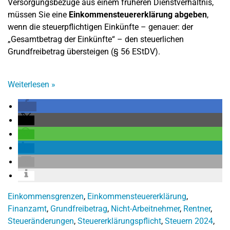
Versorgungsbezüge aus einem früheren Dienstverhältnis,
müssen Sie eine
Einkommensteuererklärung abgeben
,
wenn die steuerpflichtigen Einkünfte – genauer: der
„Gesamtbetrag der Einkünfte“ – den steuerlichen
Grundfreibetrag übersteigen (§ 56 EStDV).
Weiterlesen
»
Einkommensgrenzen
,
Einkommensteuererklärung
,
Finanzamt
,
Grundfreibetrag
,
Nicht-Arbeitnehmer
,
Rentner
,
Steueränderungen
,
Steuererklärungspflicht
,
Steuern 2024
,