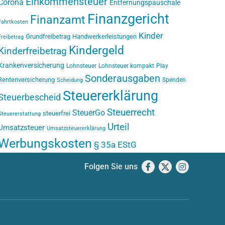
Einkommensteuer
Corona
Entfernungspauschale
Finanzgericht
Finanzamt
Fahrtkosten
Kinder
Grundfreibetrag
Handwerkerleistungen
Freibetrag
Kindergeld
Kinderfreibetrag
Krankenversicherung
Lohnsteuer
Lohnsteuer kompakt
Play
Sonderausgaben
Rentenversicherung
Spenden
Scheidung
Steuererklärung
Steuerbescheid
Steuerrecht
SteuerGo
steuerfrei
Steuererstattung
Urteil
Umsatzsteuer
Umsatzsteuererklärung
Werbungskosten
§ 35a EStG
Folgen Sie uns
Facebook
X
Instagram