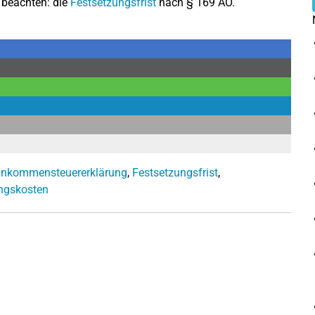
t beachten: die
Festsetzungsfrist
nach § 169 AO.
inkommensteuererklärung
,
Festsetzungsfrist
,
ngskosten