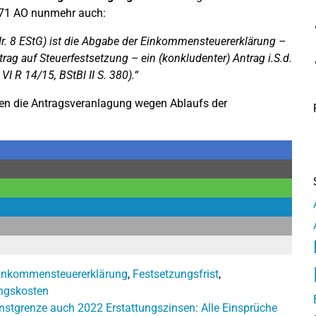
171 AO nunmehr auch:
Nr. 8 EStG) ist die Abgabe der Einkommensteuererklärung –
rag auf Steuerfestsetzung – ein (konkludenter) Antrag i.S.d.
I R 14/15, BStBl II S. 380).“
nen die Antragsveranlagung wegen Ablaufs der
inkommensteuererklärung
,
Festsetzungsfrist
,
ngskosten
enstgrenze auch 2022
Erstattungszinsen: Alle Einsprüche