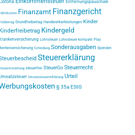
Einkommensteuer
Corona
Entfernungspauschale
Finanzgericht
Finanzamt
Fahrtkosten
Kinder
Grundfreibetrag
Handwerkerleistungen
Freibetrag
Kindergeld
Kinderfreibetrag
Krankenversicherung
Lohnsteuer
Lohnsteuer kompakt
Play
Sonderausgaben
Rentenversicherung
Spenden
Scheidung
Steuererklärung
Steuerbescheid
Steuerrecht
SteuerGo
steuerfrei
Steuererstattung
Urteil
Umsatzsteuer
Umsatzsteuererklärung
Werbungskosten
§ 35a EStG