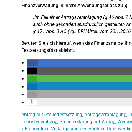
Finanzverwaltung in ihrem Anwendungserlass zu § 
„Im Fall einer Antragsveranlagung (§ 46 Abs. 2 
auch ohne gesondert ausdrücklich gestellten Ant
§ 171 Abs. 3 AO (vgl. BFH-Urteil vom 20.1.2016, V
Berufen Sie sich hierauf, wenn das Finanzamt bei Ih
Festsetzungsfrist ablehnt.
Antrag auf Steuerfestsetzung
,
Antragsveranlagung
,
E
Lohnsteuerabzug
,
Steuererklärung auf Antrag
,
Werbu
«
Frührentner: Verlängerung der erhöhten Hinzuverdi