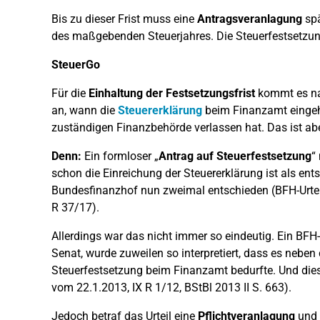
Bis zu dieser Frist muss eine
Antragsveranlagung
spä
des maßgebenden Steuerjahres. Die Steuerfestsetzun
SteuerGo
Für die
Einhaltung der Festsetzungsfrist
kommt es na
an, wann die
Steuererklärung
beim Finanzamt eingeht
zuständigen Finanzbehörde verlassen hat. Das ist ab
Denn:
Ein formloser „
Antrag auf Steuerfestsetzung
“
schon die Einreichung der Steuererklärung ist als ent
Bundesfinanzhof nun zweimal entschieden (BFH-Urteil
R 37/17).
Allerdings war das nicht immer so eindeutig. Ein BF
Senat, wurde zuweilen so interpretiert, dass es nebe
Steuerfestsetzung beim Finanzamt bedurfte. Und diese
vom 22.1.2013, IX R 1/12, BStBl 2013 II S. 663).
Jedoch betraf das Urteil eine
Pflichtveranlagung
und