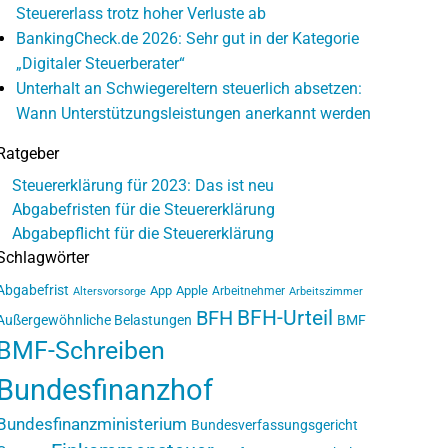
Steuererlass trotz hoher Verluste ab
BankingCheck.de 2026: Sehr gut in der Kategorie
„Digitaler Steuerberater“
Unterhalt an Schwiegereltern steuerlich absetzen:
Wann Unterstützungsleistungen anerkannt werden
Ratgeber
Steuererklärung für 2023: Das ist neu
Abgabefristen für die Steuererklärung
Abgabepflicht für die Steuererklärung
Schlagwörter
Abgabefrist
App
Apple
Arbeitnehmer
Altersvorsorge
Arbeitszimmer
BFH-Urteil
BFH
Außergewöhnliche Belastungen
BMF
BMF-Schreiben
Bundesfinanzhof
Bundesfinanzministerium
Bundesverfassungsgericht