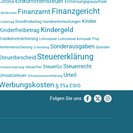
Einkommensteuer
Corona
Entfernungspauschale
Finanzgericht
Finanzamt
Fahrtkosten
Kinder
Grundfreibetrag
Handwerkerleistungen
Freibetrag
Kindergeld
Kinderfreibetrag
Krankenversicherung
Lohnsteuer
Lohnsteuer kompakt
Play
Sonderausgaben
Rentenversicherung
Spenden
Scheidung
Steuererklärung
Steuerbescheid
Steuerrecht
SteuerGo
steuerfrei
Steuererstattung
Urteil
Umsatzsteuer
Umsatzsteuererklärung
Werbungskosten
§ 35a EStG
Folgen Sie uns
Facebook
X
Instagram